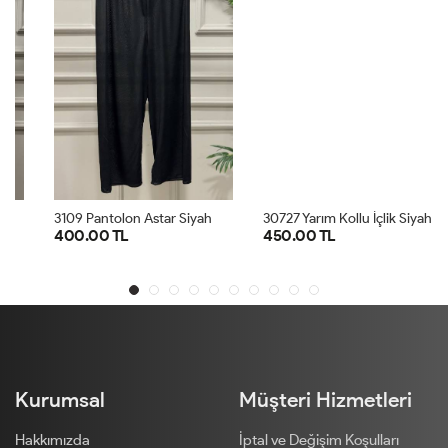
3109 Pantolon Astar Siyah
30727 Yarım Kollu İçlik Siyah
400.00 TL
450.00 TL
SM
ML
LXL
SM
LXL
Kurumsal
Müşteri Hizmetleri
Hakkımızda
İptal ve Değişim Koşulları