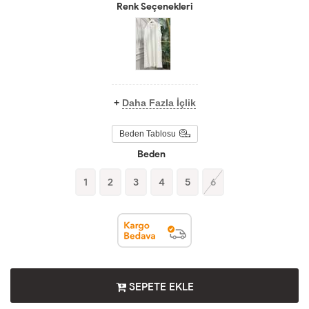
Renk Seçenekleri
+
Daha Fazla İçlik
Beden Tablosu
Beden
1
2
3
4
5
6
SEPETE EKLE