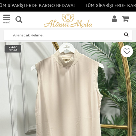
M SİPARİŞLERDE KARGO BEDAVA!
TÜM SİPARİŞLERDE KAR
menü
KARGO
BEDAVA