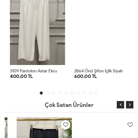
3109 Pantolon Astar Ekru
2864 Önü Şifon İçlik Siyah
400.00 TL
600.00 TL
1
2
3
SM
ML
SM
ML
LXL
LXL
Çok Satan Ürünler