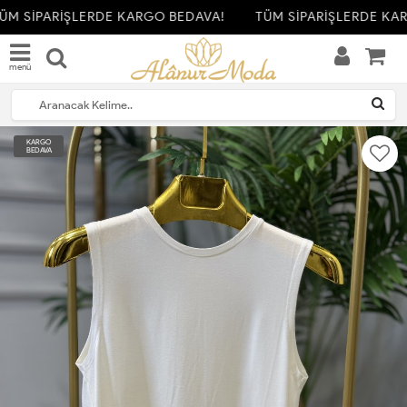
M SİPARİŞLERDE KARGO BEDAVA!
TÜM SİPARİŞLERDE KAR
menü
KARGO
BEDAVA