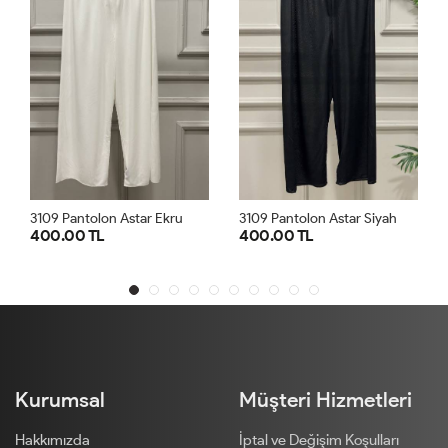
3109 Pantolon Astar Siyah
30727 Yarım Kollu İçlik Siyah
400.00 TL
450.00 TL
SM
ML
LXL
SM
LXL
Kurumsal
Müşteri Hizmetleri
Hakkımızda
İptal ve Değişim Koşulları