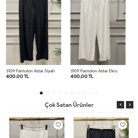
3109 Pantolon Astar Ekru
2864 Önü Şifon İçlik Siyah
400.00 TL
600.00 TL
1
2
3
SM
ML
SM
ML
LXL
LXL
Çok Satan Ürünler