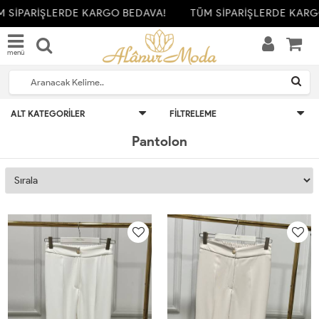
PARİŞLERDE KARGO BEDAVA!
TÜM SİPARİŞLERDE KARGO BE
menü
ALT KATEGORILER
FILTRELEME
Pantolon