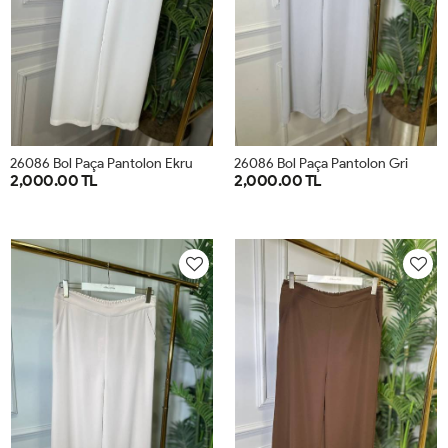
26086 Bol Paça Pantolon Ekru
26086 Bol Paça Pantolon Gri
2,000.00 TL
2,000.00 TL
42
44
46
48
50
52
42
44
46
48
50
52