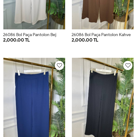
26086 Bol Paça Pantolon Bej
26086 Bol Paça Pantolon Kahve
2,000.00 TL
2,000.00 TL
42
44
46
48
50
52
42
44
46
48
50
52