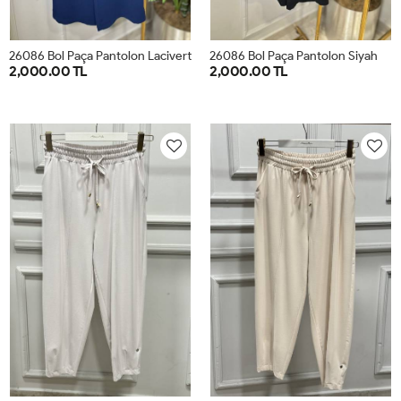
26086 Bol Paça Pantolon Lacivert
26086 Bol Paça Pantolon Siyah
2,000.00 TL
2,000.00 TL
42
44
46
48
50
52
42
44
46
48
50
52
2
6062 Ön Ve Paçası Dikişli Pantolon Taş
2
6062 Ön Ve Paçası Dikişli Pantolon Bej