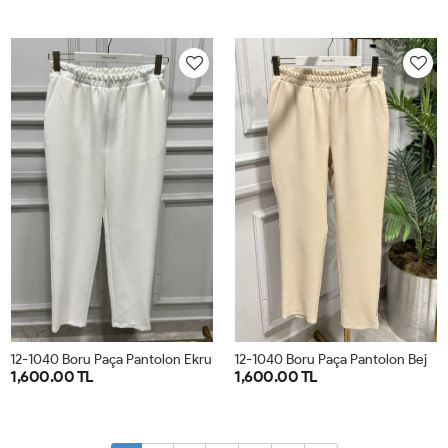
1
2
3
4
1
2
3
4
12-1040 Boru Paça Pantolon Ekru
12-1040 Boru Paça Pantolon Bej
1,600.00 TL
1,600.00 TL
38
40
42
44
46
38
40
42
44
46