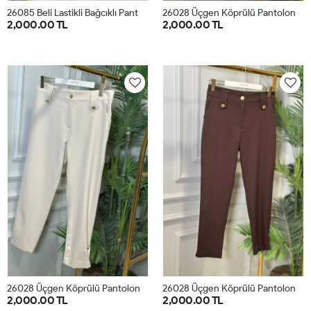
2
6085 Beli Lastikli Bağcıklı Pantolon Siyah
2
6028 Üçgen Köprülü Pantolon Beyaz
2,000.00 TL
2,000.00 TL
1
2
3
4
1
2
3
4
2
6028 Üçgen Köprülü Pantolon Bej
2
6028 Üçgen Köprülü Pantolon Kahve
2,000.00 TL
2,000.00 TL