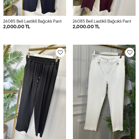
2
6085 Beli Lastikli Bağcıklı Pantolon Lacivert
2
6085 Beli Lastikli Bağcıklı Pantolon Bordo
2,000.00 TL
2,000.00 TL
1
2
3
4
1
2
3
4