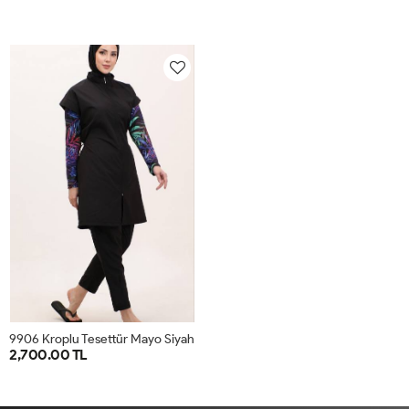
1
2
3
4
5
1
2
3
4
5
9906 Kroplu Tesettür Mayo Siyah
2,700.00 TL
1
2
3
4
5