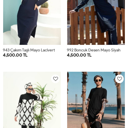
943 Çakım Taşlı Mayo Lacivert
992 Boncuk Desen Mayo Siyah
4,500.00 TL
4,500.00 TL
38
40
42
44
46
48
38
40
42
44