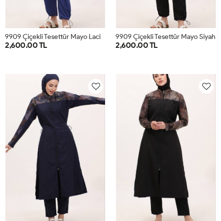
9
909 Çiçekli Tesettür Mayo Lacivert
9909 Çiçekli Tesettür Mayo Siyah
2,600.00 TL
2,600.00 TL
1
2
3
4
5
1
2
3
4
5