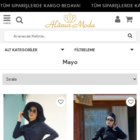
TÜM SİPARİŞLERDE KARGO BEDAVA!
TÜM SİPARİŞLERDE KA
menü
ALT KATEGORILER
FILTRELEME
Mayo