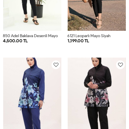
8
50 Adel Baklava Desenli Mayo Siyah
6121 Leoparlı Mayo Siyah
4,500.00 TL
1,199.00 TL
38
40
42
44
46
48
36
38
40
42
44