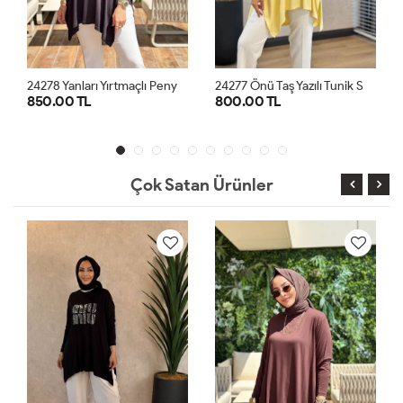
2
4278 Yanları Yırtmaçlı Penye Tunik Siyah
2
4277 Önü Taş Yazılı Tunik Sarı
800.00 TL
1,300.00 TL
STD
STD
Çok Satan Ürünler