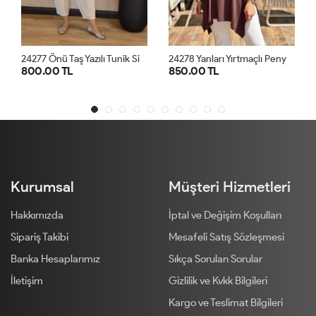
2
4277 Önü Taş Yazılı Tunik Siyah
2
4278 Yanları Yırtmaçlı Penye Tunik Kahve
.00 TL
850.00 TL
800.00 
STD
STD
Kurumsal
Müşteri Hizmetleri
Hakkımızda
İptal ve Değişim Koşulları
Sipariş Takibi
Mesafeli Satış Sözleşmesi
Banka Hesaplarımız
Sıkça Sorulan Sorular
İletişim
Gizlilik ve Kvkk Bilgileri
Kargo ve Teslimat Bilgileri