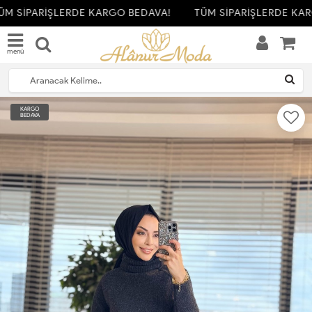
M SİPARİŞLERDE KARGO BEDAVA!
TÜM SİPARİŞLERDE KAR
menü
KARGO
BEDAVA