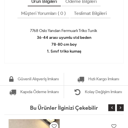
Ürün Bilgileri
Ödeme Bilgileri
Müşteri Yorumları ( 0 )
Teslimat Bilgileri
7768 Oslo Yandan Fermuarlı Triko Tunik
36-44 arası uyumlu std beden
78-80 cm boy
1. Sınıf triko kumaş
Güvenli Alışveriş İmkanı
Hızlı Kargo İmkanı
Kapıda Ödeme İmkanı
Kolay Değişim İmkanı
Bu Ürünler İlginizi Çekebilir