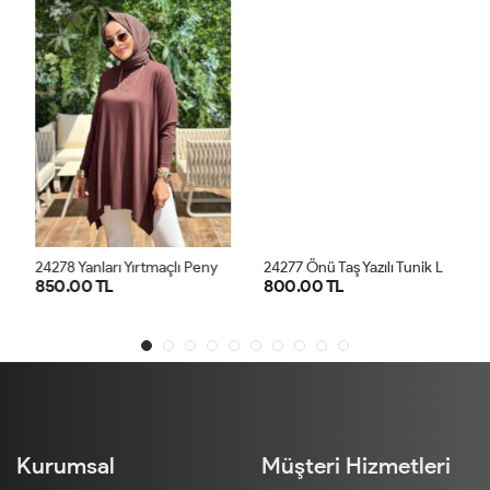
2
4278 Yanları Yırtmaçlı Penye Tunik Kahve
2
4277 Önü Taş Yazılı Tunik Lacivert
850.00 TL
800.00 TL
STD
STD
Kurumsal
Müşteri Hizmetleri