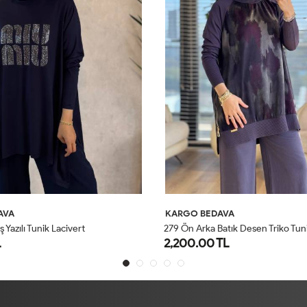
AVA
KARGO BEDAVA
 Yazılı Tunik Lacivert
279 Ön Arka Batık Desen Triko Tuni
L
2,200.00 TL
STD
STD