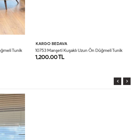
KARGO BEDAVA
K
1
0753 Manşeti Kuşaklı Uzun Ön Düğmeli Tunik Siyah
1
0753 Manşeti Kuşaklı Uzun Ön Düğmeli Tunik Lacivert
1,200.00 TL
9
STD