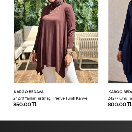
KARGO BEDAVA
KARGO BED
24278 Yanları Yırtmaçlı Penye Tunik Kahve
24277 Önü Taş
850.00 TL
800.00 T
STD