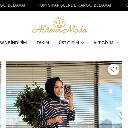
 BEDAVA!
TÜM SİPARİŞLERDE KARGO BEDAVA!
TÜM 
SANE İNDİRİM
TAKIM
ÜST GIYIM
ALT GIYIM