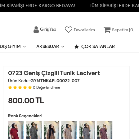
SİPARİŞLERDE KARGO BEDAVA!
TÜM SİPARİŞLERDE KARG
Giriş Yap
Favorilerim
Sepetim [
0
]
DIŞ GIYIM
AKSESUAR
ÇOK SATANLAR
0723 Geniş Çizgili Tunik Lacivert
Ürün Kodu:
GYMTNKAFL00022-007
0
Değerlendirme
800.00
TL
Renk Seçenekleri