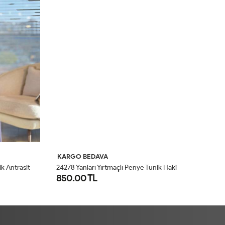
KARGO BEDAVA
K
k Antrasit
24278 Yanları Yırtmaçlı Penye Tunik Haki
24
850.00 TL
8
STD