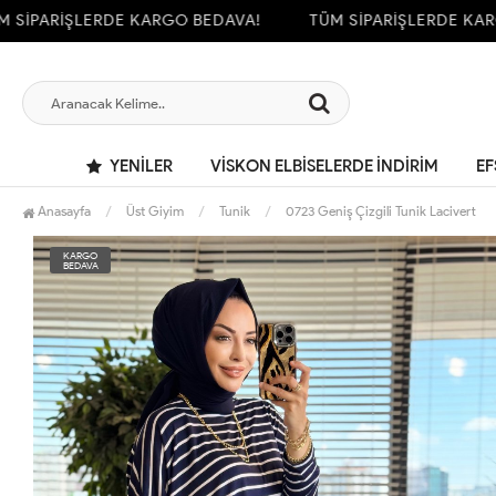
İPARİŞLERDE KARGO BEDAVA!
TÜM SİPARİŞLERDE KARGO
YENILER
VİSKON ELBİSELERDE İNDİRİM
EF
Anasayfa
Üst Giyim
Tunik
0723 Geniş Çizgili Tunik Lacivert
KARGO
BEDAVA