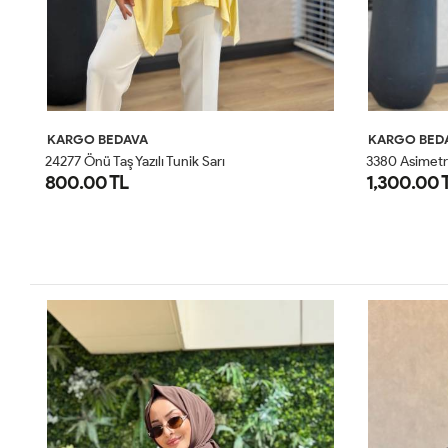
KARGO BEDAVA
KARGO BED
24277 Önü Taş Yazılı Tunik Sarı
3380 Asimetr
800.00 TL
1,300.00 
STD