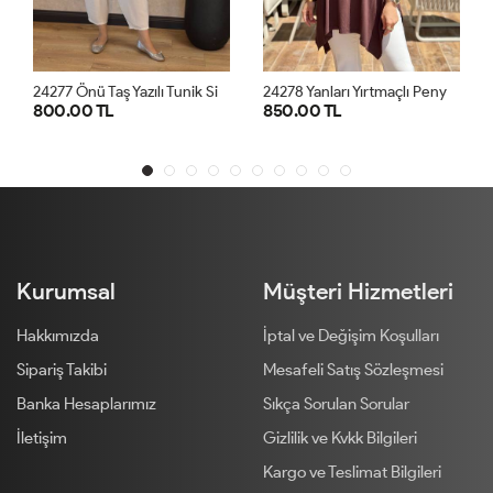
2
4277 Önü Taş Yazılı Tunik Siyah
2
4278 Yanları Yırtmaçlı Penye Tunik Kahve
800.00 TL
850.00 TL
STD
STD
Kurumsal
Müşteri Hizmetleri
Hakkımızda
İptal ve Değişim Koşulları
Sipariş Takibi
Mesafeli Satış Sözleşmesi
Banka Hesaplarımız
Sıkça Sorulan Sorular
İletişim
Gizlilik ve Kvkk Bilgileri
Kargo ve Teslimat Bilgileri