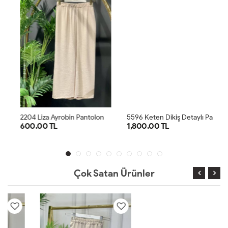
2
204 Liza Ayrobin Pantolon Bej
5
596 Keten Dikiş Detaylı Parçalı Pantolon Haki
600.00 TL
1,800.00 TL
1
2
3
36
38
40
42
1
2
Çok Satan Ürünler