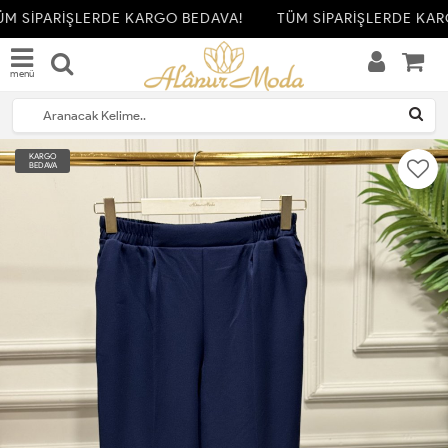
M SİPARİŞLERDE KARGO BEDAVA!
TÜM SİPARİŞLERDE KAR
menü
KARGO
BEDAVA