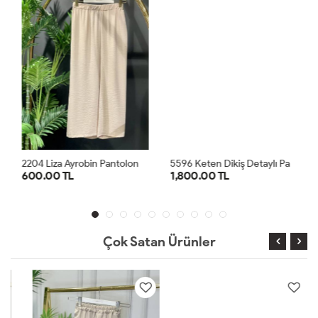
2
204 Liza Ayrobin Pantolon Bej
5
596 Keten Dikiş Detaylı Parçalı Pantolon Haki
600.00 TL
1,800.00 TL
1
2
3
36
38
40
42
1
2
Çok Satan Ürünler