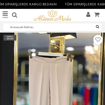
M SİPARİŞLERDE KARGO BEDAVA!
TÜM SİPARİŞLERDE KAR
menü
KARGO
BEDAVA