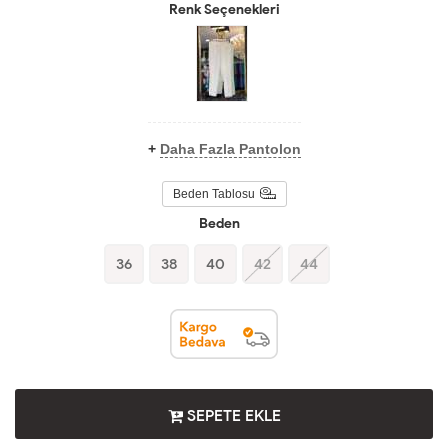
Renk Seçenekleri
+
Daha Fazla Pantolon
Beden Tablosu
Beden
36
38
40
42
44
SEPETE EKLE