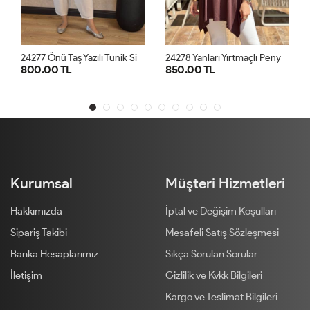
2
4277 Önü Taş Yazılı Tunik Siyah
2
4278 Yanları Yırtmaçlı Penye Tunik Kahve
800.00 TL
850.00 TL
STD
STD
Kurumsal
Müşteri Hizmetleri
Hakkımızda
İptal ve Değişim Koşulları
Sipariş Takibi
Mesafeli Satış Sözleşmesi
Banka Hesaplarımız
Sıkça Sorulan Sorular
İletişim
Gizlilik ve Kvkk Bilgileri
Kargo ve Teslimat Bilgileri