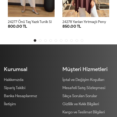
2
ı Tunik Siyah
2
4278 Yanları Yırtmaçlı Penye Tunik Kahve
2
4277 Önü Taş Yazılı Tunik Lacivert
850.00 TL
800.00 TL
STD
STD
Kurumsal
Müşteri Hizmetleri
Hakkımızda
İptal ve Değişim Koşulları
Sipariş Takibi
Mesafeli Satış Sözleşmesi
Banka Hesaplarımız
Sıkça Sorulan Sorular
İletişim
Gizlilik ve Kvkk Bilgileri
Kargo ve Teslimat Bilgileri