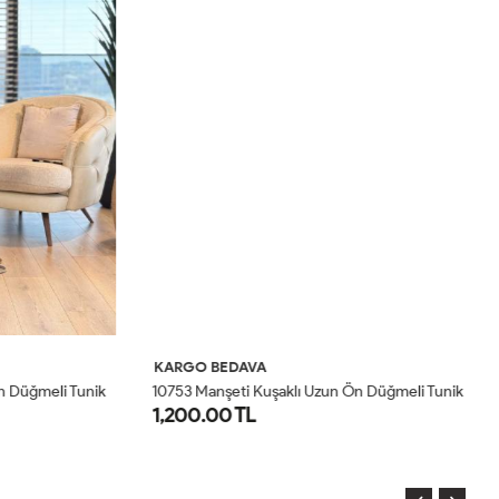
KARGO BEDAVA
K
1
0753 Manşeti Kuşaklı Uzun Ön Düğmeli Tunik Siyah
1
0753 Manşeti Kuşaklı Uzun Ön Düğmeli Tunik Lacivert
1,200.00 TL
9
STD