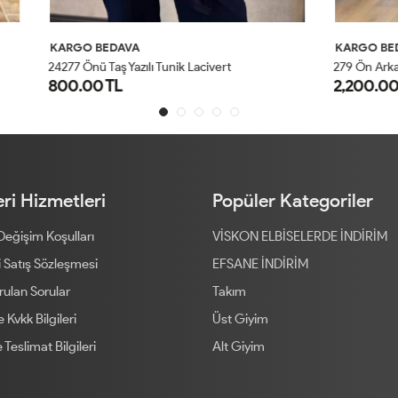
AVA
KARGO BEDAVA
 Yazılı Tunik Lacivert
279 Ön Arka Batık Desen Triko Tuni
L
2,200.00 TL
STD
STD
ri Hizmetleri
Popüler Kategoriler
 Değişim Koşulları
VİSKON ELBİSELERDE İNDİRİM
 Satış Sözleşmesi
EFSANE İNDİRİM
rulan Sorular
Takım
ve Kvkk Bilgileri
Üst Giyim
 Teslimat Bilgileri
Alt Giyim