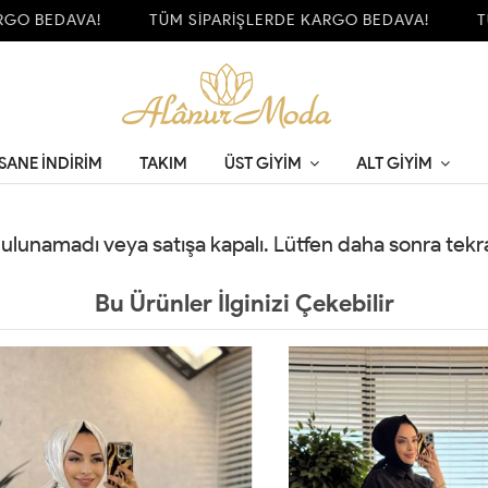
GO BEDAVA!
TÜM SİPARİŞLERDE KARGO BEDAVA!
TÜM
SANE İNDİRİM
TAKIM
ÜST GIYIM
ALT GIYIM
 bulunamadı veya satışa kapalı. Lütfen daha sonra tek
Bu Ürünler İlginizi Çekebilir