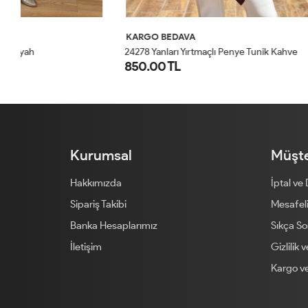
KARGO BEDAVA
KARGO BED
24278 Yanları Yırtmaçlı Penye Tunik Kahve
24277 Önü Taş
850.00 TL
800.00 T
STD
Kurumsal
Müşte
Hakkımızda
İptal ve
Sipariş Takibi
Mesafeli
Banka Hesaplarımız
Sıkça So
İletişim
Gizlilik 
Kargo ve