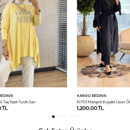
AVA
KARGO BEDAVA
Yazılı Tunik Sarı
L
1,200.00 TL
STD
STD