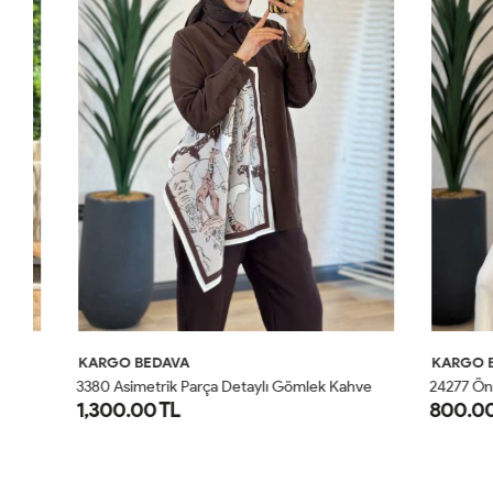
KARGO BEDAVA
KARGO BED
3380 Asimetrik Parça Detaylı Gömlek Kahve
24277 Önü Taş 
1,300.00 TL
800.00 T
STD