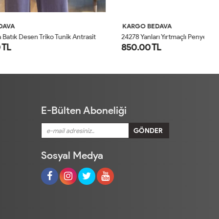
KARGO BEDAVA
K
k Antrasit
24278 Yanları Yırtmaçlı Penye Tunik Haki
24
850.00 TL
8
STD
E-Bülten Aboneliği
Sosyal Medya