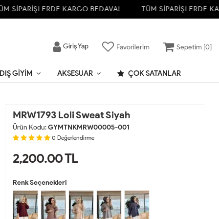
SİPARİŞLERDE KARGO BEDAVA!
TÜM SİPARİŞLERDE KARG
Giriş Yap
Favorilerim
Sepetim [
0
]
DIŞ GIYIM
AKSESUAR
ÇOK SATANLAR
MRW1793 Loli Sweat Siyah
Ürün Kodu:
GYMTNKMRW00005-001
0
Değerlendirme
2,200.00
TL
Renk Seçenekleri