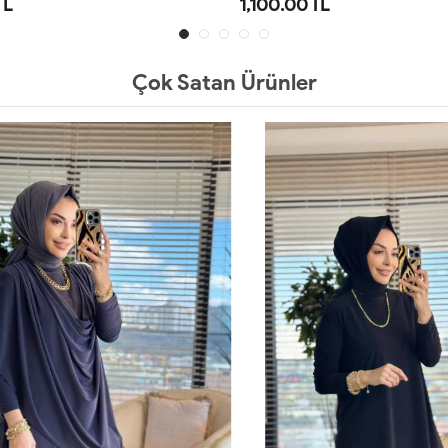
TL
1,100.00 TL
1
2
1
2
Çok Satan Ürünler