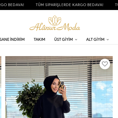
 BEDAVA!
TÜM SİPARİŞLERDE KARGO BEDAVA!
TÜM 
SANE İNDİRİM
TAKIM
ÜST GIYIM
ALT GIYIM