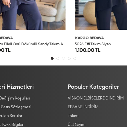
AVA
KARGO BEDAVA
4
201 Omzu Pileli Önü Dökümlü Sandy Takım Antrasit
5026 Efil Takım Siyah
TL
1,100.00 TL
1
2
1
2
ri Hizmetleri
Popüler Kategoriler
 Değişim Koşulları
VİSKON ELBİSELERDE İNDİRİM
 Satış Sözleşmesi
EFSANE İNDİRİM
rulan Sorular
Takım
ve Kvkk Bilgileri
Üst Giyim