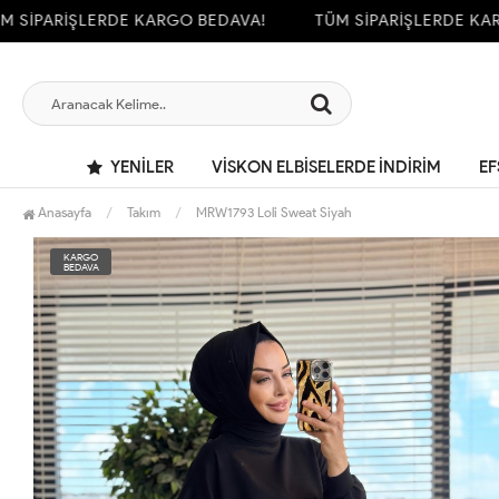
İPARİŞLERDE KARGO BEDAVA!
TÜM SİPARİŞLERDE KARGO
YENILER
VİSKON ELBİSELERDE İNDİRİM
EF
Anasayfa
Takım
MRW1793 Loli Sweat Siyah
KARGO
BEDAVA