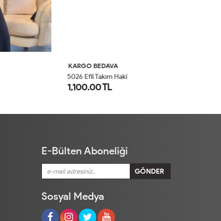
KARGO BEDAVA
K
5026 Efil Takım Haki
30
1,100.00 TL
1
1
2
E-Bülten Aboneliği
Sosyal Medya