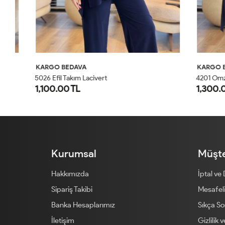
KARGO BEDAVA
KARGO BED
4
201 Omzu Pileli Önü Dökümlü Sandy Takım Siyah
5026 Efil Takım Lacivert
1,100.00 TL
1,300.00 
1
2
Kurumsal
Müşte
Hakkımızda
İptal ve
Sipariş Takibi
Mesafeli
Banka Hesaplarımız
Sıkça So
İletişim
Gizlilik 