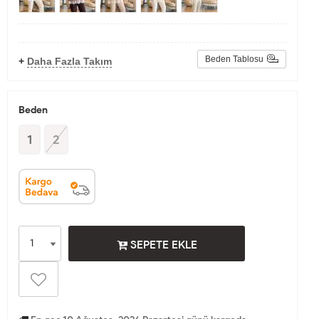
Beden Tablosu
+
Daha Fazla Takım
Beden
1
2
SEPETE EKLE