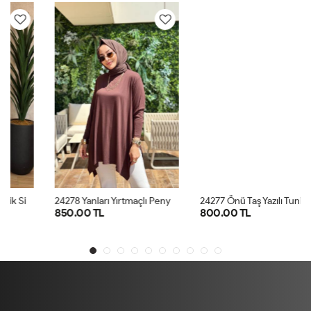
2
4278 Yanları Yırtmaçlı Penye Tunik Kahve
2
4277 Önü Taş Yazılı Tunik Lacivert
850.00 TL
800.00 TL
STD
STD