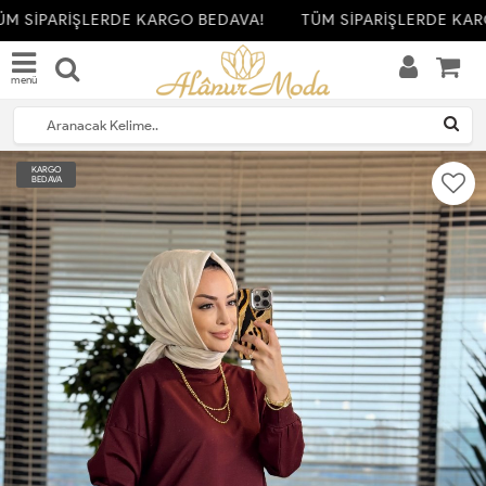
M SİPARİŞLERDE KARGO BEDAVA!
TÜM SİPARİŞLERDE KAR
menü
KARGO
BEDAVA