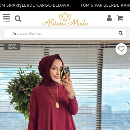
M SİPARİŞLERDE KARGO BEDAVA!
TÜM SİPARİŞLERDE KAR
menü
KARGO
BEDAVA