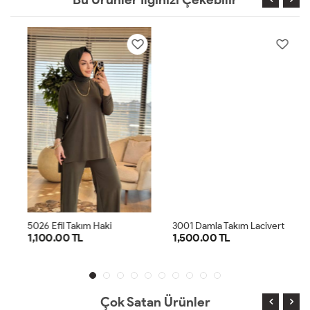
5026 Efil Takım Haki
3001 Damla Takım Lacivert
1,100.00 TL
1,500.00 TL
1
2
1
2
Çok Satan Ürünler