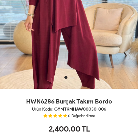
HWN6286 Burçak Takım Bordo
Ürün Kodu:
GYMTKMHAW00030-006
0
Değerlendirme
2,400.00
TL