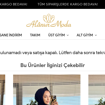
ARGO BEDAVA!
TÜM SİPARİŞLERDE KARGO BEDAVA!
SANE İNDİRİM
TAKIM
ÜST GIYIM
ALT GIYIM
 bulunamadı veya satışa kapalı. Lütfen daha sonra tek
Bu Ürünler İlginizi Çekebilir