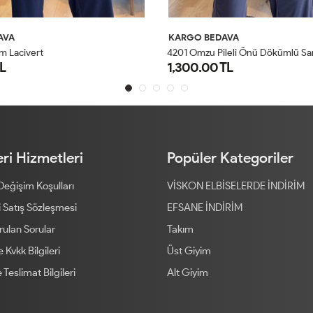
AVA
KARGO BEDAVA
4
201 Omzu Pileli Önü Dökümlü Sandy Takım Antrasit
5026 Efil Takım Siyah
TL
1,100.00 TL
1
2
1
2
ri Hizmetleri
Popüler Kategoriler
 Değişim Koşulları
VİSKON ELBİSELERDE İNDİRİM
 Satış Sözleşmesi
EFSANE İNDİRİM
rulan Sorular
Takım
ve Kvkk Bilgileri
Üst Giyim
 Teslimat Bilgileri
Alt Giyim