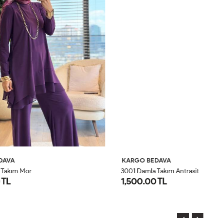
KARGO BEDAVA
K
3001 Damla Takım Antrasit
30
1,500.00 TL
1
1
2