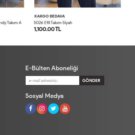
KARGO BEDAVA
K
5026 Efil Takım Haki
30
1,100.00 TL
1
1
2
E-Bülten Aboneliği
Sosyal Medya