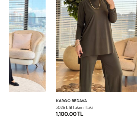
KARGO BEDAVA
KARGO BED
5026 Efil Takım Haki
5026 Efil Tak
1,100.00 TL
1,100.00 T
1
2