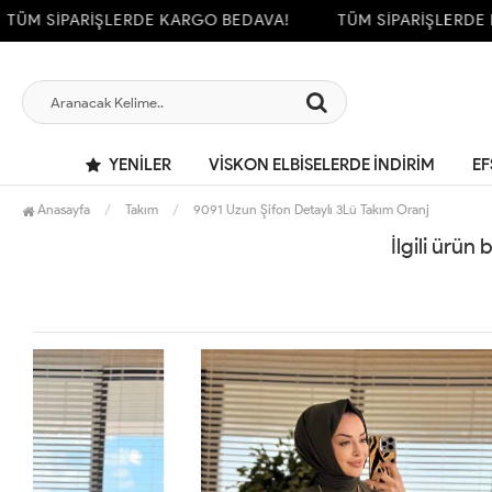
ÜM SİPARİŞLERDE KARGO BEDAVA!
TÜM SİPARİŞLERDE K
YENILER
VİSKON ELBİSELERDE İNDİRİM
EF
Anasayfa
Takım
9091 Uzun Şifon Detaylı 3Lü Takım Oranj
İlgili ürün