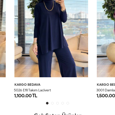
AVA
KARGO BEDAVA
ım Lacivert
3001 Damla Takım Mor
L
1,500.00 TL
1
2
1
2