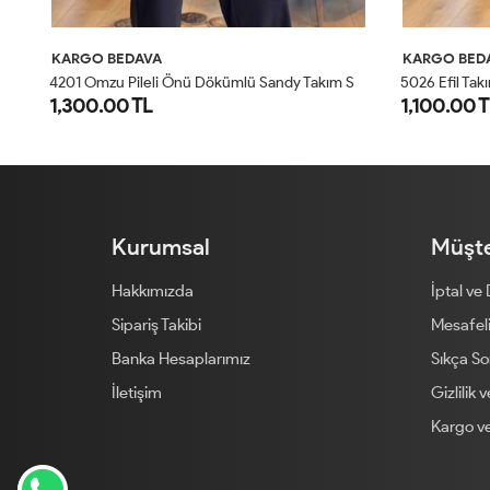
KARGO BEDAVA
KARGO BED
4
201 Omzu Pileli Önü Dökümlü Sandy Takım Siyah
5026 Efil Takım Lacivert
1,100.00 TL
1,300.00 
1
2
Kurumsal
Müşte
Hakkımızda
İptal ve
Sipariş Takibi
Mesafeli
Banka Hesaplarımız
Sıkça So
İletişim
Gizlilik 
Kargo ve