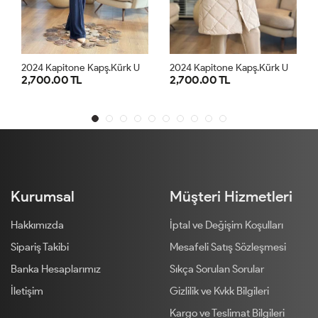
2
024 Kapitone Kapş.Kürk Uzun Kaban Lacivert
2
024 Kapitone Kapş.Kürk Uzun Kaban Bej
2,700.00 TL
2,700.00 TL
38
40
42
44
46
38
40
42
44
46
48
48
Kurumsal
Müşteri Hizmetleri
Hakkımızda
İptal ve Değişim Koşulları
Sipariş Takibi
Mesafeli Satış Sözleşmesi
Banka Hesaplarımız
Sıkça Sorulan Sorular
İletişim
Gizlilik ve Kvkk Bilgileri
Kargo ve Teslimat Bilgileri