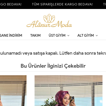
O BEDAVA!
TÜM SİPARİŞLERDE KARGO BEDAVA!
TÜM
SANE İNDİRİM
TAKIM
ÜST GIYIM
ALT GIYIM
 bulunamadı veya satışa kapalı. Lütfen daha sonra tek
Bu Ürünler İlginizi Çekebilir