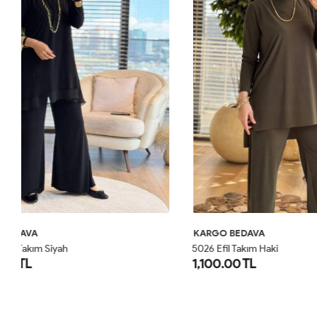
KARGO BEDAVA
KARGO BED
5026 Efil Takım Haki
3001 Damla 
1,100.00 TL
1,500.00 
1
2