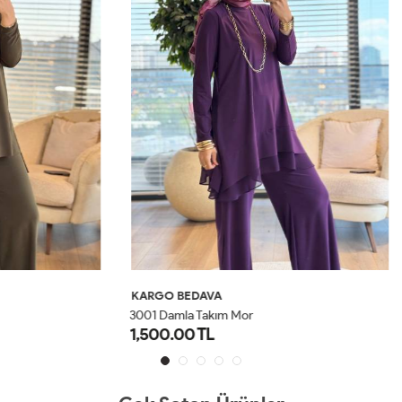
AVA
KARGO BEDAVA
Takım Mor
5026 Efil Takım Lacivert
TL
1,100.00 TL
1
2
1
2