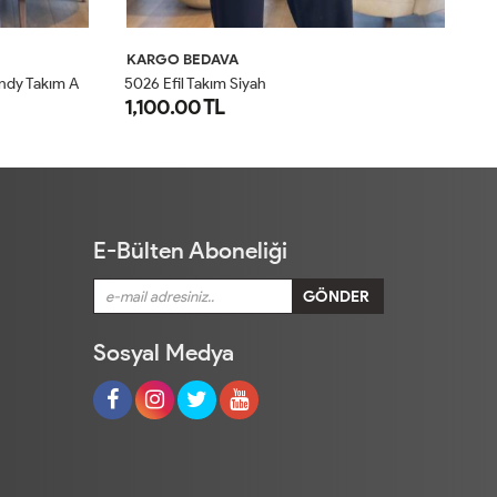
KARGO BEDAVA
K
5026 Efil Takım Haki
30
1,100.00 TL
1
1
2
E-Bülten Aboneliği
Sosyal Medya