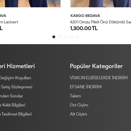
AVA
KARGO BEDAVA
4
201 Omzu Pileli Önü Dökümlü Sandy Takım Antrasit
5026 Efil Takım Siyah
TL
1,100.00 TL
1
2
1
2
ri Hizmetleri
Popüler Kategoriler
 Değişim Koşulları
VİSKON ELBİSELERDE İNDİRİM
 Satış Sözleşmesi
EFSANE İNDİRİM
rulan Sorular
Takım
ve Kvkk Bilgileri
Üst Giyim
 Teslimat Bilgileri
Alt Giyim