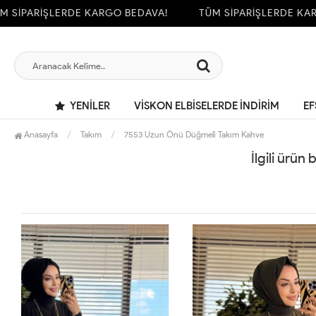
SİPARİŞLERDE KARGO BEDAVA!
TÜM SİPARİŞLERDE KARG
YENILER
VİSKON ELBİSELERDE İNDİRİM
EF
Anasayfa
Takım
7553 Uzun Önü Düğmeli Takım Kahve
İlgili ürün