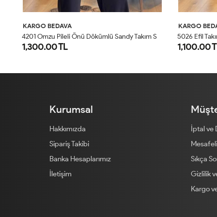
KARGO BEDAVA
KARGO BED
4
201 Omzu Pileli Önü Dökümlü Sandy Takım Siyah
5026 Efil Takım Lacivert
1,100.00 TL
1,300.00 
1
2
Kurumsal
Müşte
Hakkımızda
İptal ve
Sipariş Takibi
Mesafeli
Banka Hesaplarımız
Sıkça So
İletişim
Gizlilik 
Kargo ve