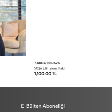
KARGO BEDAVA
K
5026 Efil Takım Haki
1,100.00 TL
2
1
2
E-Bülten Aboneliği