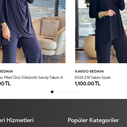
AVA
KARGO BEDAVA
4
201 Omzu Pileli Önü Dökümlü Sandy Takım Antrasit
5026 Efil Takım Siyah
TL
1,100.00 TL
1
2
1
2
ri Hizmetleri
Popüler Kategoriler