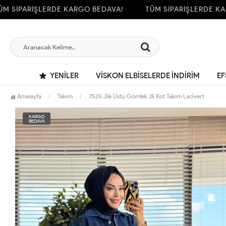
SİPARİŞLERDE KARGO BEDAVA!
TÜM SİPARİŞLERDE KARG
YENILER
VİSKON ELBİSELERDE İNDİRİM
EF
Anasayfa
Takım
7525 Jile Üstü Gömlek 2li Kot Takım Lacivert
KARGO
BEDAVA