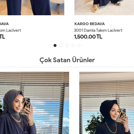
AVA
KARGO BEDAVA
ım Lacivert
3001 Damla Takım Lacivert
L
1,500.00 TL
1
2
1
2
Çok Satan Ürünler