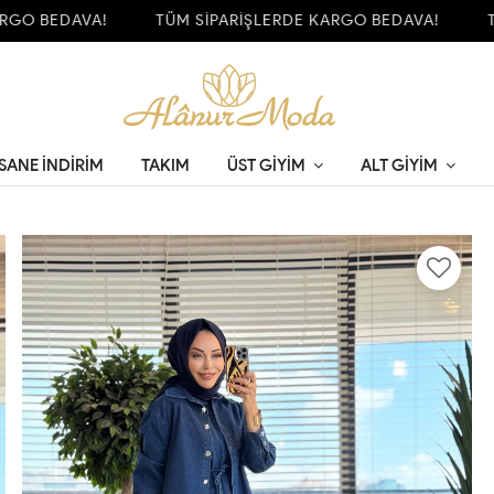
O BEDAVA!
TÜM SİPARİŞLERDE KARGO BEDAVA!
TÜM
SANE İNDİRİM
TAKIM
ÜST GIYIM
ALT GIYIM