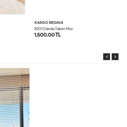
KARGO BEDAVA
K
3001 Damla Takım Mor
50
1,500.00 TL
1
1
2