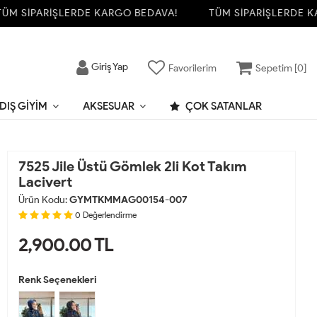
 SİPARİŞLERDE KARGO BEDAVA!
TÜM SİPARİŞLERDE KAR
Giriş Yap
Favorilerim
Sepetim [
0
]
DIŞ GIYIM
AKSESUAR
ÇOK SATANLAR
7525 Jile Üstü Gömlek 2li Kot Takım
Lacivert
Ürün Kodu:
GYMTKMMAG00154-007
0
Değerlendirme
2,900.00
TL
Renk Seçenekleri