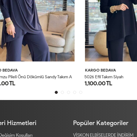
AVA
KARGO BEDAVA
4
201 Omzu Pileli Önü Dökümlü Sandy Takım Antrasit
5026 Efil Takım Siyah
TL
1,100.00 TL
1
2
1
2
ri Hizmetleri
Popüler Kategoriler
 Değişim Koşulları
VİSKON ELBİSELERDE İNDİRİM