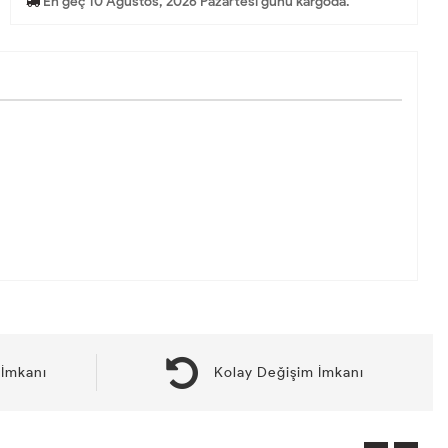
En geç 10 Ağustos, 2026 Pazartesi günü kargoda.
İmkanı
Kolay Değişim İmkanı