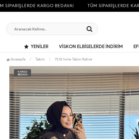
İPARİŞLERDE KARGO BEDAVA!
TÜM SİPARİŞLERDE KARGO
YENILER
VİSKON ELBİSELERDE İNDİRİM
EF
Anasayfa
Takım
7518 İvme Takım Kahve
KARGO
BEDAVA