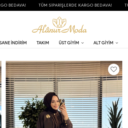
 BEDAVA!
TÜM SİPARİŞLERDE KARGO BEDAVA!
TÜM 
SANE İNDİRİM
TAKIM
ÜST GIYIM
ALT GIYIM