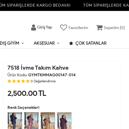
SİPARİŞLERDE KARGO BEDAVA!
TÜM SİPARİŞLERDE KARG
Giriş Yap
Favorilerim
Sepetim [
0
]
DIŞ GIYIM
AKSESUAR
ÇOK SATANLAR
7518 İvme Takım Kahve
Ürün Kodu:
GYMTKMMAG00147-014
0
Değerlendirme
2,500.00
TL
Renk Seçenekleri