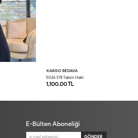
KARGO BEDAVA
K
5026 Efil Takım Haki
30
1,100.00 TL
1
1
2
E-Bülten Aboneliği