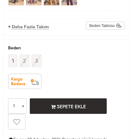
Beden Tablosu
+
Daha Fazla Takım
Beden
1
2
3
SEPETE EKLE