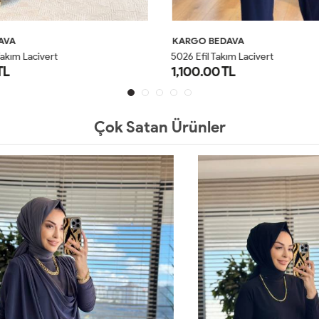
AVA
KARGO BEDAVA
akım Lacivert
5026 Efil Takım Lacivert
TL
1,100.00 TL
1
2
1
2
Çok Satan Ürünler