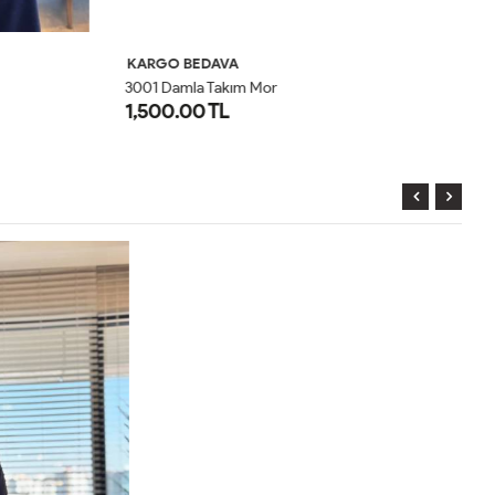
KARGO BEDAVA
K
3001 Damla Takım Mor
1,500.00 TL
2
1
2