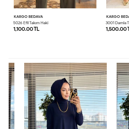
KARGO BEDAVA
KARGO BED
5026 Efil Takım Haki
3001 Damla T
1,100.00 TL
1,500.00 
1
2