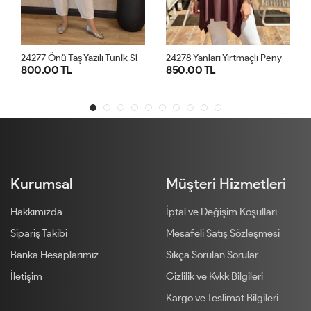
2
4277 Önü Taş Yazılı Tunik Siyah
2
4278 Yanları Yırtmaçlı Penye Tunik Kahve
TL
850.00 TL
800.00 TL
STD
STD
S
Kurumsal
Müşteri Hizmetleri
Hakkımızda
İptal ve Değişim Koşulları
Sipariş Takibi
Mesafeli Satış Sözleşmesi
Banka Hesaplarımız
Sıkça Sorulan Sorular
İletişim
Gizlilik ve Kvkk Bilgileri
Kargo ve Teslimat Bilgileri