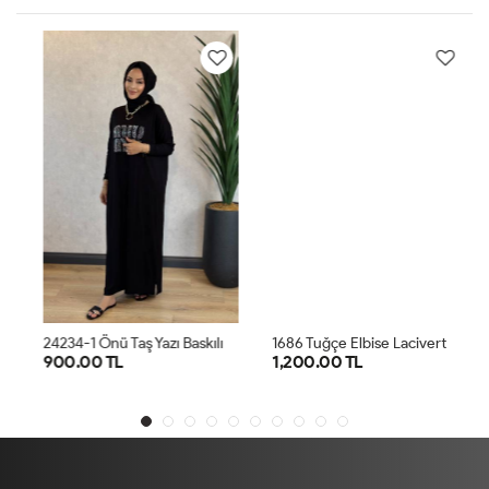
2
4234-1 Önü Taş Yazı Baskılı Penye Elbise Siyah
1686 Tuğçe Elbise Lacivert
900.00 TL
1,200.00 TL
STD
STD