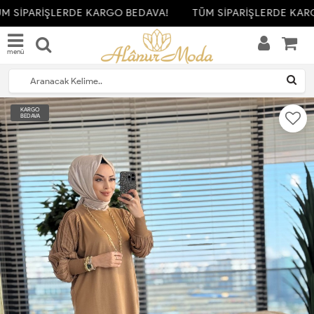
M SİPARİŞLERDE KARGO BEDAVA!
TÜM SİPARİŞLERDE KARG
menü
KARGO
BEDAVA