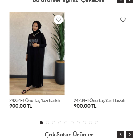
2
4234-1 Önü Taş Yazı Baskılı Penye Elbise Siyah
2
4234-1 Önü Taş Yazı Baskılı Penye Elbise Haki
900.00 TL
900.00 TL
STD
STD
Çok Satan Ürünler