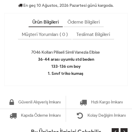
En geç 10 Ağustos, 2026 Pazartesi günü kargoda.
Ürün Bilgileri
Ödeme Bilgileri
Müşteri Yorumları ( 0 )
Teslimat Bilgileri
7046 Kolları Piliseli Simli Vanezia Elbise
36-44 arası uyumlu std beden
133-136 cm boy
1. Sınıf triko kumaş
Güvenli Alışveriş İmkanı
Hızlı Kargo İmkanı
Kapıda Ödeme İmkanı
Kolay Değişim İmkanı
Bu Ürünler İlginizi Çekebilir