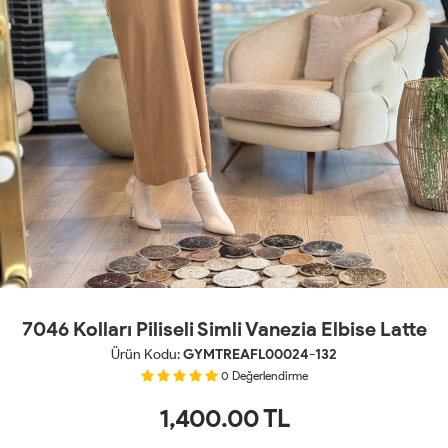
7046 Kolları Piliseli Simli Vanezia Elbise Latte
Ürün Kodu:
GYMTREAFL00024-132
0
Değerlendirme
1,400.00
TL