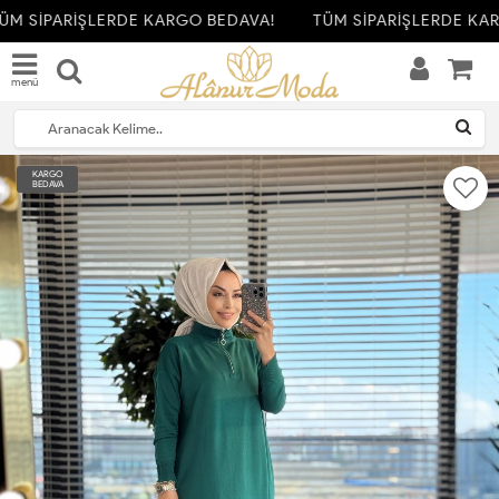
M SİPARİŞLERDE KARGO BEDAVA!
TÜM SİPARİŞLERDE KAR
menü
KARGO
BEDAVA