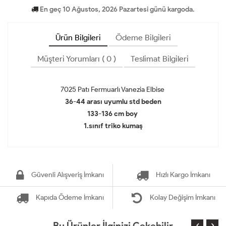
En geç 10 Ağustos, 2026 Pazartesi günü kargoda.
Ürün Bilgileri
Ödeme Bilgileri
Müşteri Yorumları ( 0 )
Teslimat Bilgileri
7025 Patı Fermuarlı Vanezia Elbise
36-44 arası uyumlu std beden
133-136 cm boy
1.sınıf triko kumaş
Güvenli Alışveriş İmkanı
Hızlı Kargo İmkanı
Kapıda Ödeme İmkanı
Kolay Değişim İmkanı
Bu Ürünler İlginizi Çekebilir