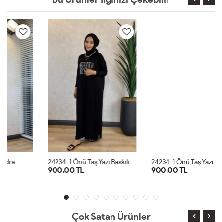
2
4234-1 Önü Taş Yazı Baskılı Penye Elbise Siyah
2
4234-1 Önü Taş Yazı Baskılı Penye Elbise Haki
900.00 TL
900.00 TL
STD
STD
Çok Satan Ürünler