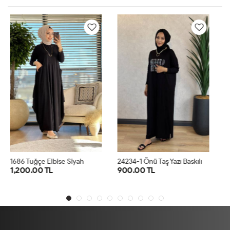
2
4234-1 Önü Taş Yazı Baskılı Penye Elbise Siyah
1
217 Çizgili Yırtmaçlı Uzun Elbise Siyah
900.00 TL
900.00 TL
STD
STD