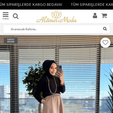
M SİPARİŞLERDE KARGO BEDAVA!
TÜM SİPARİŞLERDE KAR
menü
KARGO
BEDAVA