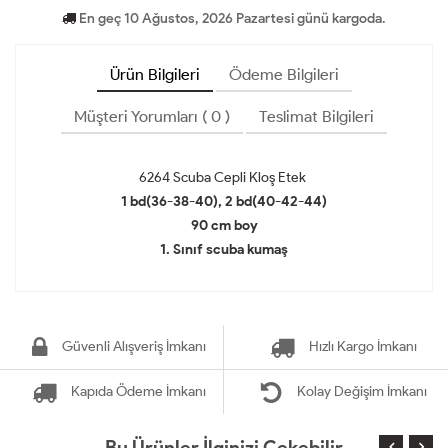
En geç 10 Ağustos, 2026 Pazartesi günü kargoda.
Ürün Bilgileri
Ödeme Bilgileri
Müşteri Yorumları ( 0 )
Teslimat Bilgileri
6264 Scuba Cepli Kloş Etek
1 bd(36-38-40), 2 bd(40-42-44)
90 cm boy
1. Sınıf scuba kumaş
Güvenli Alışveriş İmkanı
Hızlı Kargo İmkanı
Kapıda Ödeme İmkanı
Kolay Değişim İmkanı
Bu Ürünler İlginizi Çekebilir