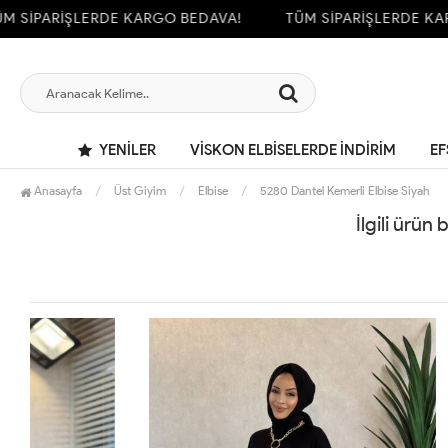
 SİPARİŞLERDE KARGO BEDAVA!
TÜM SİPARİŞLERDE KAR
YENILER
VİSKON ELBİSELERDE İNDİRİM
EF
Anasayfa
Üst Giyim
Elbise
5280 Dantel Kemerli Elbise Siyah
İlgili ürün