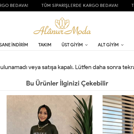
GO BEDAVA!
TÜM SİPARİŞLERDE KARGO BEDAVA!
TÜ
SANE İNDİRİM
TAKIM
ÜST GIYIM
ALT GIYIM
 bulunamadı veya satışa kapalı. Lütfen daha sonra tek
Bu Ürünler İlginizi Çekebilir