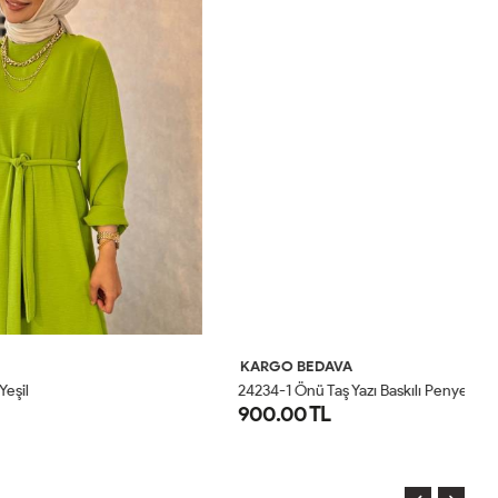
KARGO BEDAVA
K
24234-1 Önü Taş Yazı Baskılı Penye Elbise Kırmızı
18
900.00 TL
9
STD