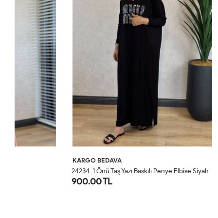
KARGO BEDAVA
KARGO BED
24234-1 Önü Taş Yazı Baskılı Penye Elbise Siyah
24234-1 Önü T
900.00 TL
900.00 T
STD