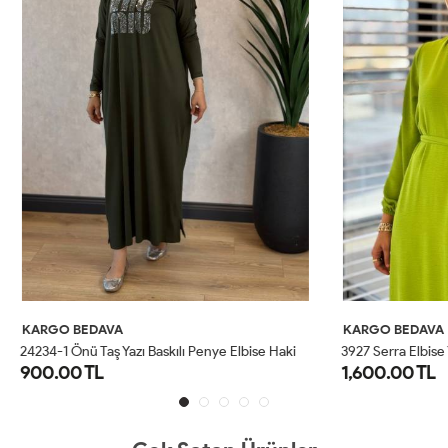
AVA
KARGO BEDAVA
aş Yazı Baskılı Penye Elbise Haki
3927 Serra Elbise Yeşil
L
1,600.00 TL
STD
1
2
3