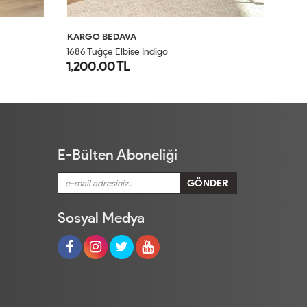
KARGO BEDAVA
K
S5935 Dik Yaka Ferah Elbise Siyah
31
2,000.00 TL
9
1
2
3
4
E-Bülten Aboneliği
Sosyal Medya