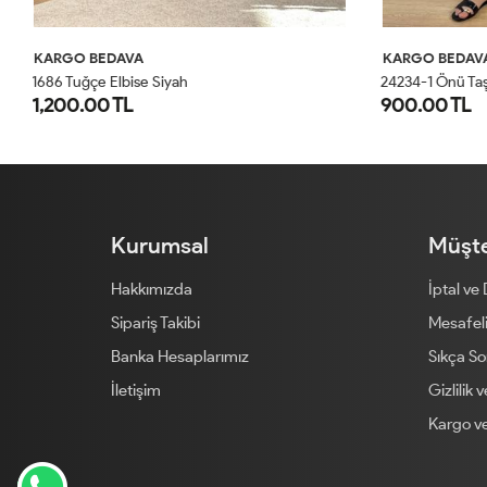
KARGO BEDAVA
KARGO BED
24234-1 Önü Taş Yazı Baskılı Penye Elbise Siyah
1217 Çizgili Y
900.00 TL
900.00 T
STD
Kurumsal
Müşte
Hakkımızda
İptal ve
Sipariş Takibi
Mesafeli
Banka Hesaplarımız
Sıkça So
İletişim
Gizlilik 
Kargo ve