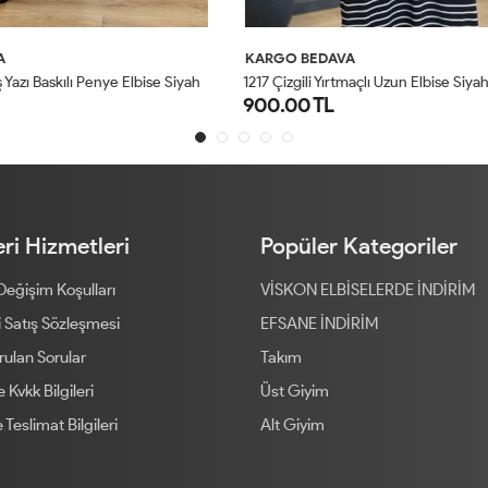
AVA
KARGO BEDAVA
ırtmaçlı Uzun Elbise Siyah
1686 Tuğçe Elbise İndigo
L
1,200.00 TL
STD
STD
ri Hizmetleri
Popüler Kategoriler
 Değişim Koşulları
VİSKON ELBİSELERDE İNDİRİM
 Satış Sözleşmesi
EFSANE İNDİRİM
rulan Sorular
Takım
ve Kvkk Bilgileri
Üst Giyim
 Teslimat Bilgileri
Alt Giyim