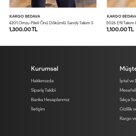
KARGO BEDAVA
KARGO BED
4
201 Omzu Pileli Önü Dökümlü Sandy Takım Siyah
5026 Efil Takım Lacivert
1,100.00 TL
1,300.00 
1
2
Kurumsal
Müşte
Hakkımızda
İptal ve
Sipariş Takibi
Mesafeli
Banka Hesaplarımız
Sıkça So
İletişim
Gizlilik 
Kargo ve