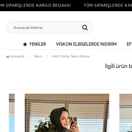
SİPARİŞLERDE KARGO BEDAVA!
TÜM SİPARİŞLERDE KARG
YENILER
VİSKON ELBİSELERDE İNDİRİM
EF
Anasayfa
Takım
4485 Hafsa Takım Kahve
İlgili ürün