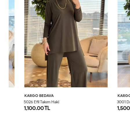
KARGO BEDAVA
KARGO BED
5026 Efil Takım Haki
3001 Damla 
1,100.00 TL
1,500.00 
1
2