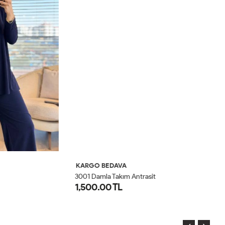
KARGO BEDAVA
K
3001 Damla Takım Antrasit
30
1,500.00 TL
1
1
2