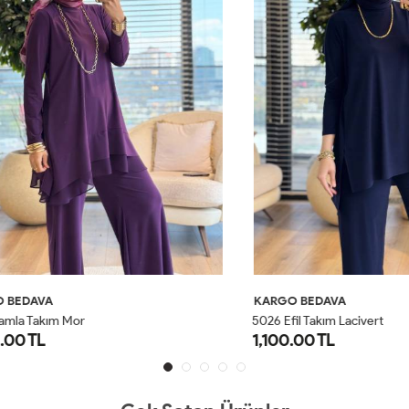
AVA
KARGO BEDAVA
Takım Mor
5026 Efil Takım Lacivert
TL
1,100.00 TL
1
2
1
2