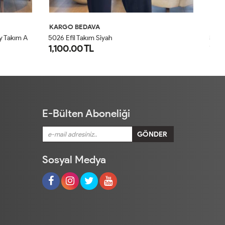
KARGO BEDAVA
K
5026 Efil Takım Haki
30
1,100.00 TL
1
1
2
E-Bülten Aboneliği
Sosyal Medya