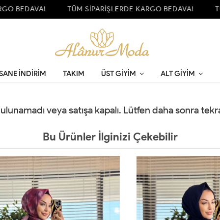
O BEDAVA!
TÜM SİPARİŞLERDE KARGO BEDAVA!
TÜM
SANE İNDİRİM
TAKIM
ÜST GIYIM
ALT GIYIM
 bulunamadı veya satışa kapalı. Lütfen daha sonra tek
Bu Ürünler İlginizi Çekebilir