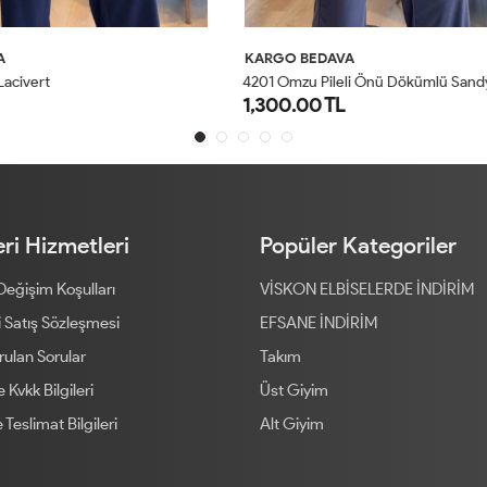
AVA
KARGO BEDAVA
4
201 Omzu Pileli Önü Dökümlü Sandy Takım Antrasit
5026 Efil Takım Siyah
TL
1,100.00 TL
1
2
1
2
ri Hizmetleri
Popüler Kategoriler
 Değişim Koşulları
VİSKON ELBİSELERDE İNDİRİM
 Satış Sözleşmesi
EFSANE İNDİRİM
rulan Sorular
Takım
ve Kvkk Bilgileri
Üst Giyim
 Teslimat Bilgileri
Alt Giyim