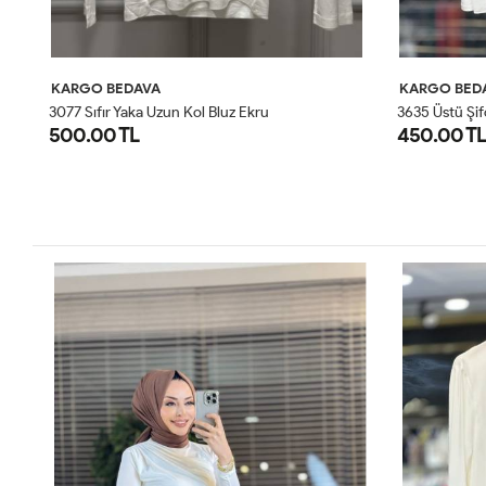
KARGO BEDAVA
KARGO BED
3077 Sıfır Yaka Uzun Kol Bluz Ekru
3635 Üstü Şif
500.00 TL
450.00 TL
SM
ML
LXL