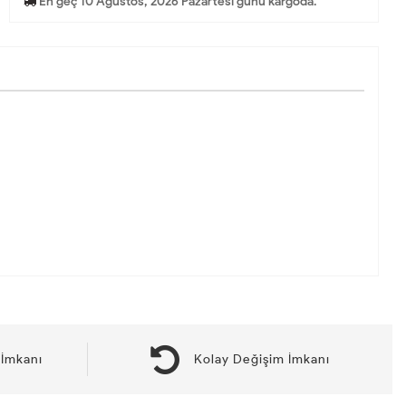
En geç 10 Ağustos, 2026 Pazartesi günü kargoda.
İmkanı
Kolay Değişim İmkanı