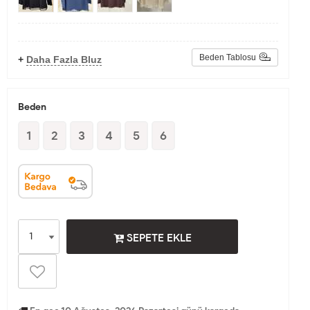
Beden Tablosu
+
Daha Fazla Bluz
Beden
1
2
3
4
5
6
SEPETE EKLE