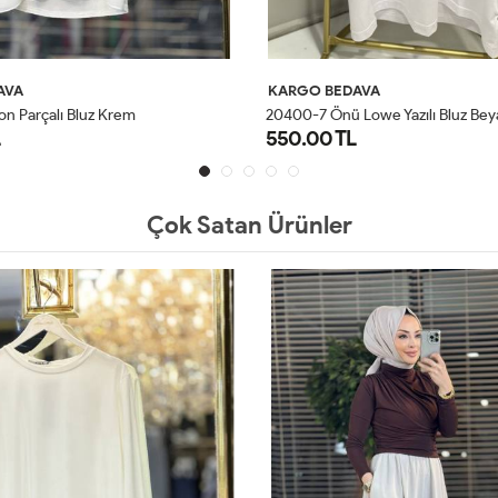
AVA
KARGO BEDAVA
on Parçalı Bluz Krem
20400-7 Önü Lowe Yazılı Bluz Bey
550.00 TL
1
2
3
4
STD
Çok Satan Ürünler