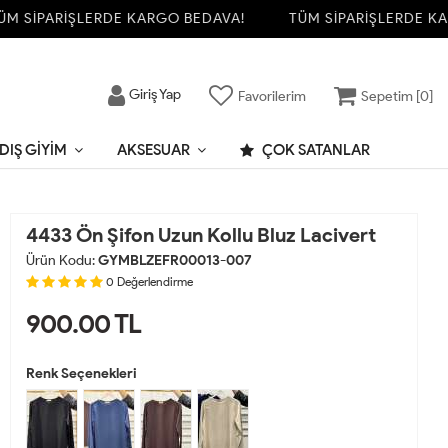
 SİPARİŞLERDE KARGO BEDAVA!
TÜM SİPARİŞLERDE KARG
Giriş Yap
Favorilerim
Sepetim [
0
]
DIŞ GIYIM
AKSESUAR
ÇOK SATANLAR
4433 Ön Şifon Uzun Kollu Bluz Lacivert
Ürün Kodu:
GYMBLZEFR00013-007
0
Değerlendirme
900.00
TL
Renk Seçenekleri