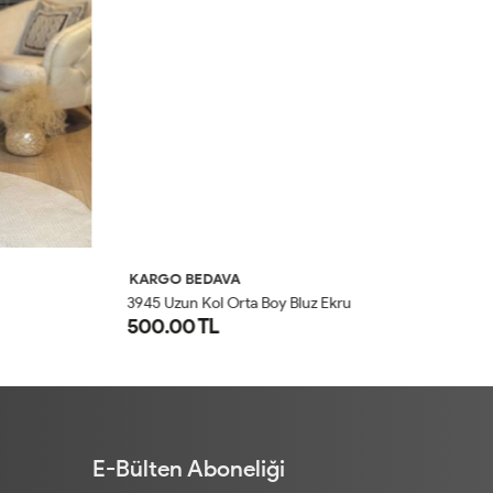
KARGO BEDAVA
K
3945 Uzun Kol Orta Boy Bluz Ekru
24
500.00 TL
6
1
2
3
4
E-Bülten Aboneliği