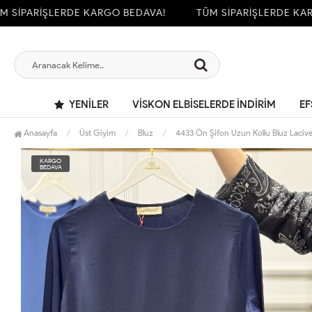
SİPARİŞLERDE KARGO BEDAVA!
TÜM SİPARİŞLERDE KARG
YENILER
VİSKON ELBİSELERDE İNDİRİM
EF
Anasayfa
Üst Giyim
Bluz
4433 Ön Şifon Uzun Kollu Bluz Lacive
KARGO
BEDAVA