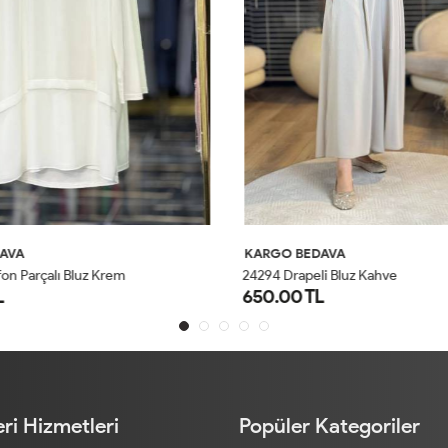
AVA
KARGO BEDAVA
on Parçalı Bluz Krem
24294 Drapeli Bluz Kahve
650.00 TL
1
2
3
4
SM
LXL
ri Hizmetleri
Popüler Kategoriler