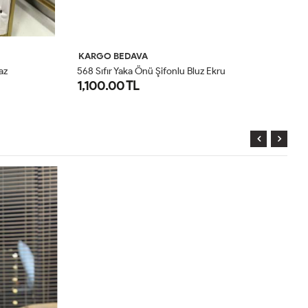
KARGO BEDAVA
K
az
568 Sıfır Yaka Önü Şifonlu Bluz Ekru
33
1,100.00 TL
5
1
2
3
4
5
6