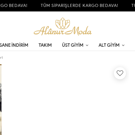
O BEDAVA!
TÜM SİPARİŞLERDE KARGO BEDAVA!
TÜM
SANE İNDİRİM
TAKIM
ÜST GIYIM
ALT GIYIM
rt