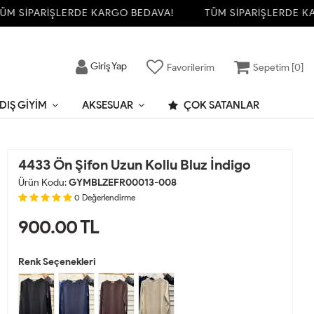
 SİPARİŞLERDE KARGO BEDAVA!
TÜM SİPARİŞLERDE KAR
Giriş Yap
Favorilerim
Sepetim [
0
]
DIŞ GIYIM
AKSESUAR
ÇOK SATANLAR
4433 Ön Şifon Uzun Kollu Bluz İndigo
Ürün Kodu:
GYMBLZEFR00013-008
0
Değerlendirme
900.00
TL
Renk Seçenekleri