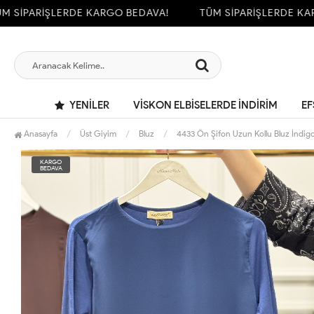
SİPARİŞLERDE KARGO BEDAVA!
TÜM SİPARİŞLERDE KARG
YENILER
VİSKON ELBİSELERDE İNDİRİM
EF
Anasayfa
Üst Giyim
Bluz
4433 Ön Şifon Uzun Kollu Bluz İndig
KARGO
BEDAVA