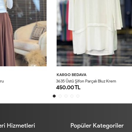
AVA
KARGO BEDAVA
on Parçalı Bluz Krem
24294 Drapeli Bluz Kahve
650.00 TL
1
2
3
4
SM
LXL
ri Hizmetleri
Popüler Kategoriler