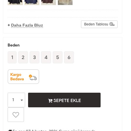
Beden Tablosu
+
Daha Fazla Bluz
Beden
1
2
3
4
5
6
SEPETE EKLE