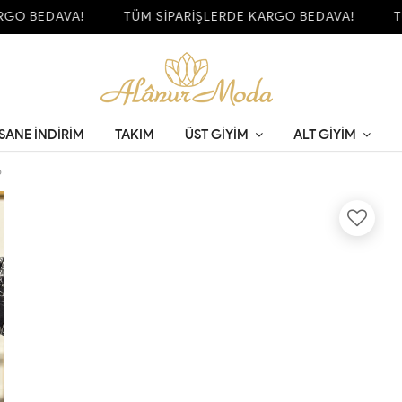
O BEDAVA!
TÜM SİPARİŞLERDE KARGO BEDAVA!
TÜM
SANE İNDİRİM
TAKIM
ÜST GIYIM
ALT GIYIM
o