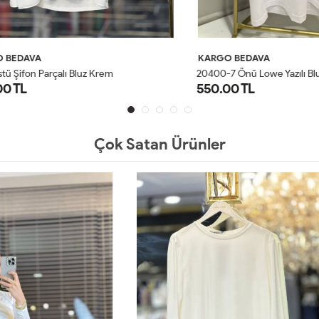
AVA
KARGO BEDAVA
on Parçalı Bluz Krem
20400-7 Önü Lowe Yazılı Bluz Bey
550.00 TL
1
2
3
4
STD
Çok Satan Ürünler