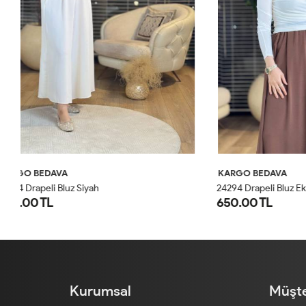
KARGO BEDAVA
KARGO BED
24294 Drapeli Bluz Ekru
3635 Üstü Şif
650.00 TL
450.00 TL
SM
LXL
Kurumsal
Müşte