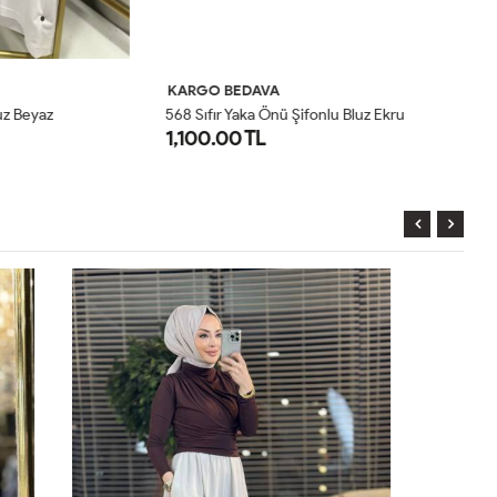
KARGO BEDAVA
K
az
568 Sıfır Yaka Önü Şifonlu Bluz Ekru
33
1,100.00 TL
5
1
2
3
4
5
6