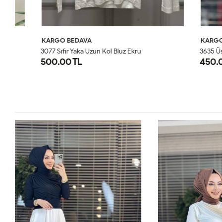
KARGO BEDAVA
KARGO BED
3077 Sıfır Yaka Uzun Kol Bluz Ekru
3635 Üstü Şif
500.00 TL
450.00 TL
SM
ML
LXL