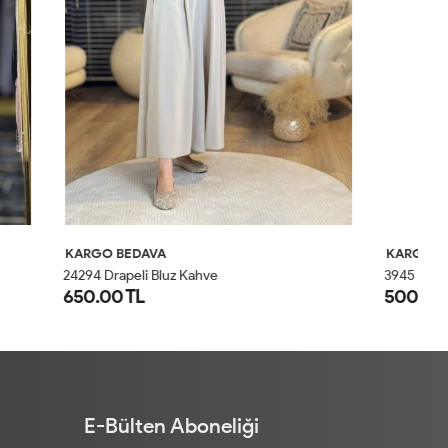
KARGO BEDAVA
K
3945 Uzun Kol Orta Boy Bluz Ekru
24
500.00 TL
6
1
2
3
4
E-Bülten Aboneliği