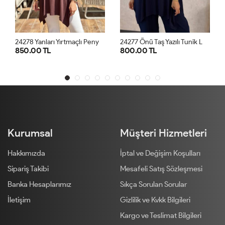
2
4278 Yanları Yırtmaçlı Penye Tunik Kahve
2
4277 Önü Taş Yazılı Tunik Lacivert
850.00 TL
800.00 TL
STD
STD
Kurumsal
Müşteri Hizmetleri
Hakkımızda
İptal ve Değişim Koşulları
Sipariş Takibi
Mesafeli Satış Sözleşmesi
Banka Hesaplarımız
Sıkça Sorulan Sorular
İletişim
Gizlilik ve Kvkk Bilgileri
Kargo ve Teslimat Bilgileri