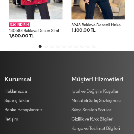
3
948 Baklava Desenli Hırka Siyah
%20 İNDİRİM
1
40588 Baklava Desen Simli Uzun Hırka Kırmızı
1,100.00 TL
2
1,500.00 TL
STD
STD
Kurumsal
Müşteri Hizmetleri
Hakkımızda
İptal ve Değişim Koşulları
Sipariş Takibi
Mesafeli Satış Sözleşmesi
Banka Hesaplarımız
Sıkça Sorulan Sorular
İletişim
Gizlilik ve Kvkk Bilgileri
Kargo ve Teslimat Bilgileri