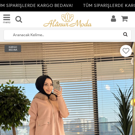
M SİPARİŞLERDE KARGO BEDAVA!
TÜM SİPARİŞLERDE KARG
menü
KARGO
BEDAVA