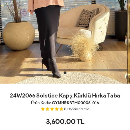
24W2066 Solstice Kapş.Kürklü Hırka Taba
Ürün Kodu:
GYMHRKBTM00006-016
0
Değerlendirme
3,600.00
TL