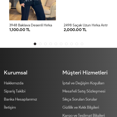
3
948 Baklava Desenli Hırka Siyah
2
498 Saçak Uzun Hırka Antrasit
1,100.00 TL
2,000.00 TL
STD
1
2
Kurumsal
Müşteri Hizmetleri
Hakkımızda
İptal ve Değişim Koşulları
Sipariş Takibi
Mesafeli Satış Sözleşmesi
Banka Hesaplarımız
Sıkça Sorulan Sorular
İletişim
Gizlilik ve Kvkk Bilgileri
Kargo ve Teslimat Bilgileri