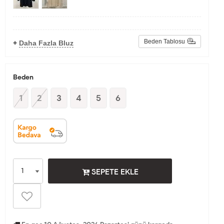
Beden Tablosu
+
Daha Fazla Bluz
Beden
1
2
3
4
5
6
SEPETE EKLE