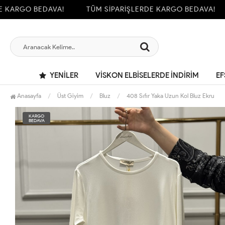
KARGO BEDAVA!
TÜM SİPARİŞLERDE KARGO BEDAVA!
YENILER
VİSKON ELBİSELERDE İNDİRİM
EF
Anasayfa
Üst Giyim
Bluz
408 Sıfır Yaka Uzun Kol Bluz Ekru
KARGO
BEDAVA