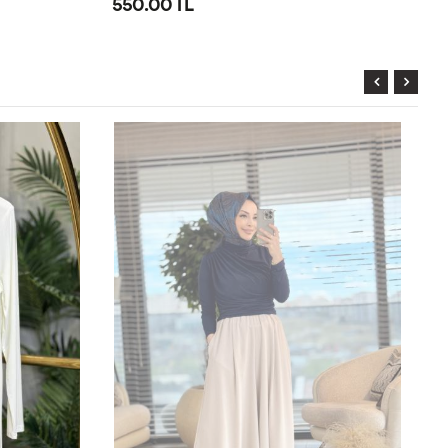
550.00 TL
5
6
SM
ML
LXL