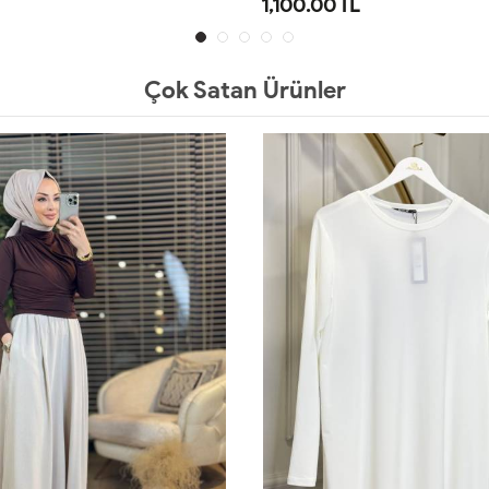
1,100.00 TL
STD
1
2
3
4
5
Çok Satan Ürünler