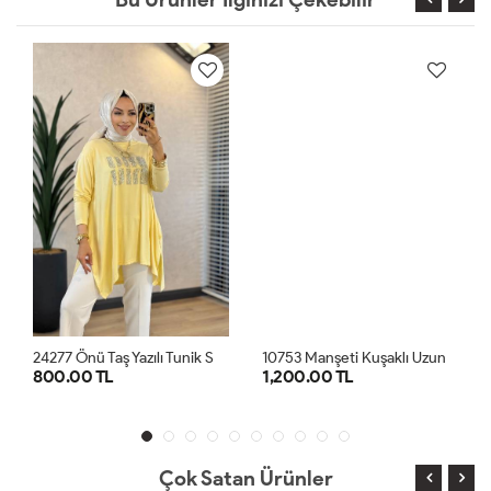
2
4277 Önü Taş Yazılı Tunik Sarı
1
0753 Manşeti Kuşaklı Uzun Ön Düğmeli Tunik Siyah
800.00 TL
1,200.00 TL
STD
STD
Çok Satan Ürünler