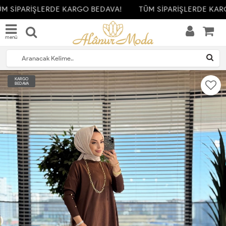
M SİPARİŞLERDE KARGO BEDAVA!
TÜM SİPARİŞLERDE KARG
menü
KARGO
BEDAVA