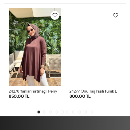
2
4278 Yanları Yırtmaçlı Penye Tunik Kahve
2
4277 Önü Taş Yazılı Tunik Lacivert
850.00 TL
800.00 TL
STD
STD