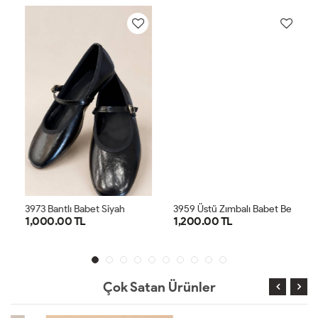
3
959 Üstü Zımbalı Babet Beyaz
3973 Bantlı Babet Siyah
1,000.00 TL
1,200.00 TL
36
37
38
39
40
36
37
38
39
40
Çok Satan Ürünler