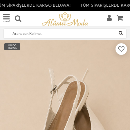
M SİPARİŞLERDE KARGO BEDAVA!
TÜM SİPARİŞLERDE KAR
menü
KARGO
BEDAVA