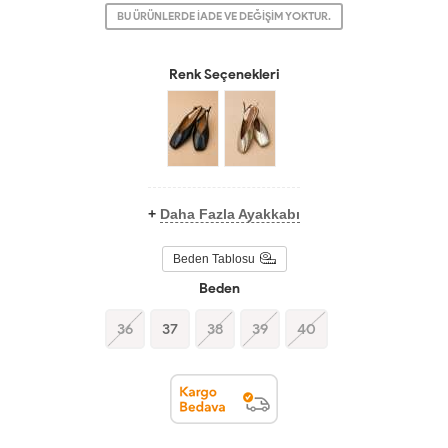
BU ÜRÜNLERDE İADE VE DEĞİŞİM YOKTUR.
Renk Seçenekleri
+
Daha Fazla Ayakkabı
Beden Tablosu
Beden
36
37
38
39
40