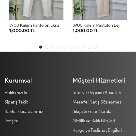
3
926 İspanyol Paça Beli Lastikli Pantolon Ekru
ru
3900 Kalem Pantolon Bej
1,000.00 TL
900.00 TL
1
2
3
4
1
2
3
4
Kurumsal
Müşteri Hizmetleri
Hakkımızda
İptal ve Değişim Koşulları
Sipariş Takibi
Mesafeli Satış Sözleşmesi
Banka Hesaplarımız
Sıkça Sorulan Sorular
İletişim
Gizlilik ve Kvkk Bilgileri
Kargo ve Teslimat Bilgileri