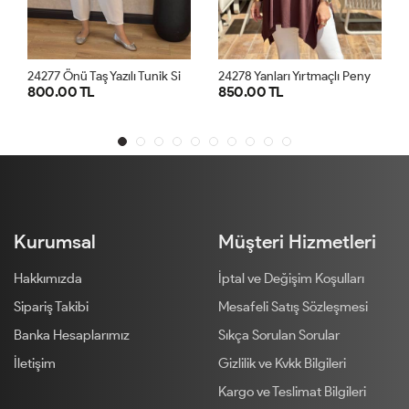
2
4277 Önü Taş Yazılı Tunik Siyah
2
4278 Yanları Yırtmaçlı Penye Tunik Kahve
800.00 TL
850.00 TL
8
STD
STD
Kurumsal
Müşteri Hizmetleri
Hakkımızda
İptal ve Değişim Koşulları
Sipariş Takibi
Mesafeli Satış Sözleşmesi
Banka Hesaplarımız
Sıkça Sorulan Sorular
İletişim
Gizlilik ve Kvkk Bilgileri
Kargo ve Teslimat Bilgileri