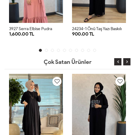
2
4234-1 Önü Taş Yazı Baskılı Penye Elbise Siyah
 Elbise Pudra
 TL
900.00 TL
900.00 TL
2
3
STD
S
Çok Satan Ürünler