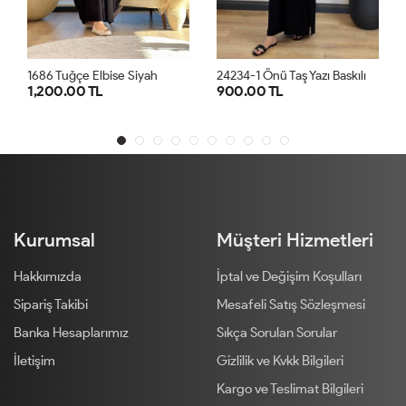
2
4234-1 Önü Taş Yazı Baskılı Penye Elbise Siyah
1686 Tuğçe Elbise Siyah
1,200.00 TL
900.00 TL
9
STD
STD
Kurumsal
Müşteri Hizmetleri
Hakkımızda
İptal ve Değişim Koşulları
Sipariş Takibi
Mesafeli Satış Sözleşmesi
Banka Hesaplarımız
Sıkça Sorulan Sorular
İletişim
Gizlilik ve Kvkk Bilgileri
Kargo ve Teslimat Bilgileri