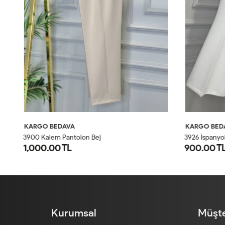
KARGO BEDAVA
KARGO BED
3900 Kalem Pantolon Bej
3926 İspanyol
1,000.00 TL
900.00 T
1
2
3
4
Kurumsal
Müşte