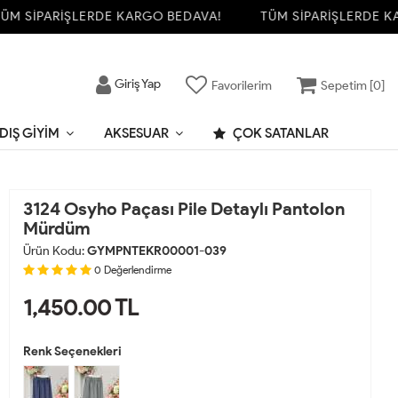
 SİPARİŞLERDE KARGO BEDAVA!
TÜM SİPARİŞLERDE KAR
Giriş Yap
Favorilerim
Sepetim [
0
]
DIŞ GIYIM
AKSESUAR
ÇOK SATANLAR
3124 Osyho Paçası Pile Detaylı Pantolon
Mürdüm
Ürün Kodu:
GYMPNTEKR00001-039
0
Değerlendirme
1,450.00
TL
Renk Seçenekleri