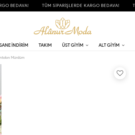
O BEDAVA!
TÜM SİPARİŞLERDE KARGO BEDAVA!
TÜM
SANE İNDİRİM
TAKIM
ÜST GIYIM
ALT GIYIM
Pantolon Mürdüm