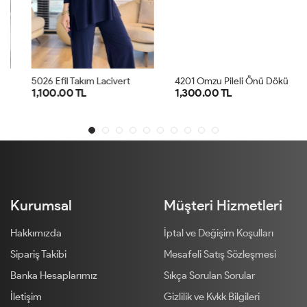
4
201 Omzu Pileli Önü Dökümlü Sandy Takım Antrasit
5026 Efil Takım Lacivert
1,100.00 TL
1,300.00 TL
1
2
1
2
Kurumsal
Müşteri Hizmetleri
Hakkımızda
İptal ve Değişim Koşulları
Sipariş Takibi
Mesafeli Satış Sözleşmesi
Banka Hesaplarımız
Sıkça Sorulan Sorular
İletişim
Gizlilik ve Kvkk Bilgileri