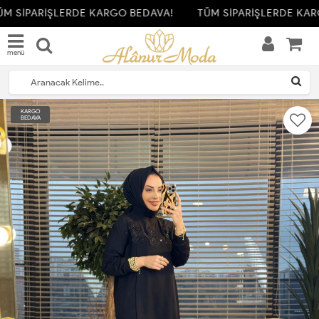
M SİPARİŞLERDE KARGO BEDAVA!
TÜM SİPARİŞLERDE KAR
menü
KARGO
BEDAVA