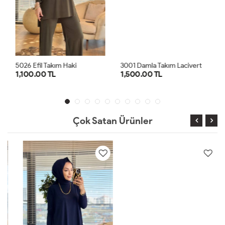
5026 Efil Takım Haki
3001 Damla Takım Lacivert
1,100.00 TL
1,500.00 TL
1
2
1
2
Çok Satan Ürünler