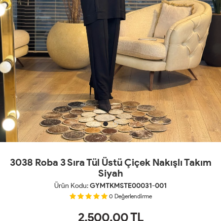
3038 Roba 3 Sıra Tül Üstü Çiçek Nakışlı Takım
Siyah
Ürün Kodu:
GYMTKMSTE00031-001
0
Değerlendirme
2,500.00
TL