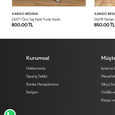
KARGO BEDAVA
KARGO BED
24278 Yanları Yırtmaçlı Penye Tunik Kahve
24277 Önü Taş
850.00 TL
800.00 T
STD
Kurumsal
Müşte
Hakkımızda
İptal ve
Sipariş Takibi
Mesafeli
Banka Hesaplarımız
Sıkça So
İletişim
Gizlilik 
Kargo ve