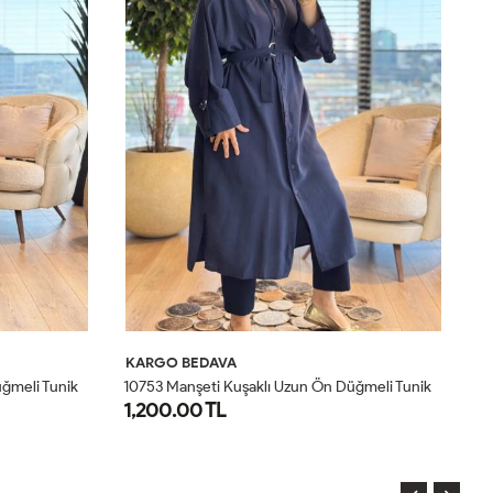
KARGO BEDAVA
K
1
0753 Manşeti Kuşaklı Uzun Ön Düğmeli Tunik Lacivert
1
0775 Bürümcük Kumaş Fermuarlı Gömlek Antrasit
10
950.00 TL
9
SM
LXL