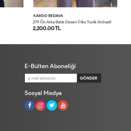
KARGO BEDAVA
K
k Antrasit
0723 Geniş Çizgili Tunik Lacivert
24
800.00 TL
8
STD
E-Bülten Aboneliği
Sosyal Medya