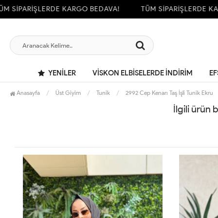
 SİPARİŞLERDE KARGO BEDAVA!
TÜM SİPARİŞLERDE KAR
YENILER
VİSKON ELBİSELERDE İNDİRİM
EF
Anasayfa
Üst Giyim
Tunik
2992 Cep Kenarı Taş İşli Tunik Ekru
İlgili ürün