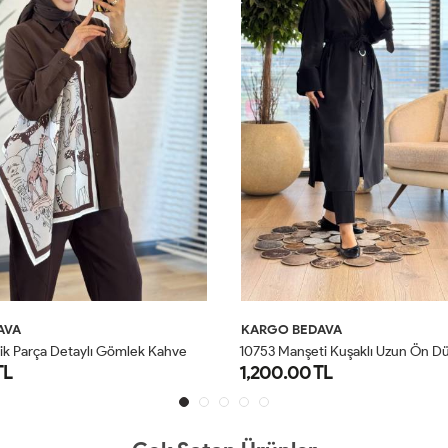
AVA
KARGO BEDAVA
1
0753 Manşeti Kuşaklı Uzun Ön Düğmeli Tunik Siyah
TL
1,200.00 TL
STD
STD