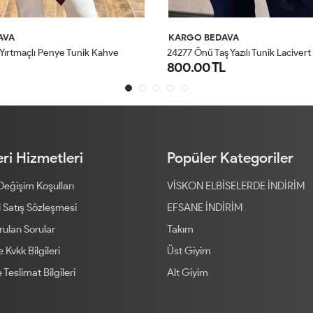
AVA
KARGO BEDAVA
 Yazılı Tunik Lacivert
279 Ön Arka Batık Desen Triko Tuni
L
2,200.00 TL
STD
STD
ri Hizmetleri
Popüler Kategoriler
 Değişim Koşulları
VİSKON ELBİSELERDE İNDİRİM
 Satış Sözleşmesi
EFSANE İNDİRİM
rulan Sorular
Takım
ve Kvkk Bilgileri
Üst Giyim
 Teslimat Bilgileri
Alt Giyim