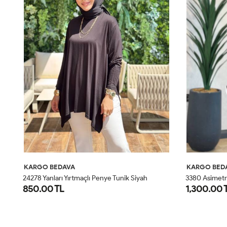
KARGO BEDAVA
KARGO BED
3380 Asimetrik Parça Detaylı Gömlek Kahve
1,300.00 TL
1,200.00 
STD