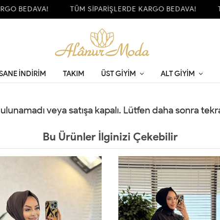
GO BEDAVA!
TÜM SİPARİŞLERDE KARGO BEDAVA!
TÜ
SANE İNDİRİM
TAKIM
ÜST GIYIM
ALT GIYIM
 bulunamadı veya satışa kapalı. Lütfen daha sonra tek
Bu Ürünler İlginizi Çekebilir