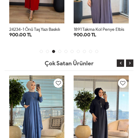
2
4234-1 Önü Taş Yazı Baskılı Penye Elbise Kırmızı
1
891 Takma Kol Penye Elbise Antrasit
900.00 TL
900.00 TL
STD
STD
Çok Satan Ürünler