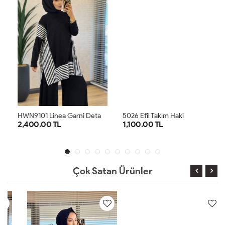
H
WN9101 Linea Garni Detaylı Penye Takım Siyah Ekru
5026 Efil Takım Haki
2,400.00 TL
1,100.00 TL
1
2
1
2
Çok Satan Ürünler