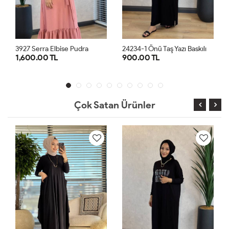
2
4234-1 Önü Taş Yazı Baskılı Penye Elbise Siyah
dra
900.00 TL
1,800.00 TL
STD
S
M
L
XL
Çok Satan Ürünler