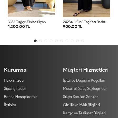
2
4234-1 Önü Taş Yazı Baskılı Penye Elbise Siyah
Tuğçe Elbise Siyah
0.00 TL
900.00 TL
900.00 
STD
STD
Kurumsal
Müşteri Hizmetleri
Hakkımızda
İptal ve Değişim Koşulları
Sipariş Takibi
Mesafeli Satış Sözleşmesi
Banka Hesaplarımız
Sıkça Sorulan Sorular
İletişim
Gizlilik ve Kvkk Bilgileri
Kargo ve Teslimat Bilgileri