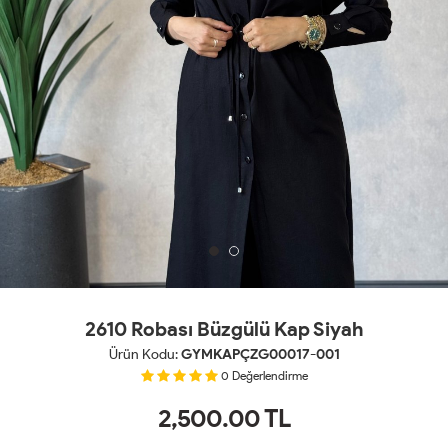
2610 Robası Büzgülü Kap Siyah
Ürün Kodu:
GYMKAPÇZG00017-001
0
Değerlendirme
2,500.00
TL