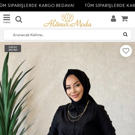
M SİPARİŞLERDE KARGO BEDAVA!
TÜM SİPARİŞLERDE KAR
menü
KARGO
BEDAVA