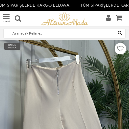
M SİPARİŞLERDE KARGO BEDAVA!
TÜM SİPARİŞLERDE KAR
menü
KARGO
BEDAVA