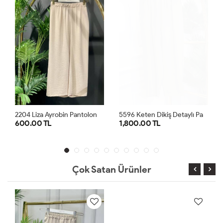
2
204 Liza Ayrobin Pantolon Bej
5
596 Keten Dikiş Detaylı Parçalı Pantolon Haki
600.00 TL
1,800.00 TL
1
2
3
36
38
40
42
1
2
Çok Satan Ürünler