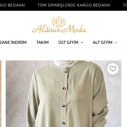
BEDAVA!
TÜM SİPARİŞLERDE KARGO BEDAVA!
TÜM S
SANE İNDİRİM
TAKIM
ÜST GIYIM
ALT GIYIM