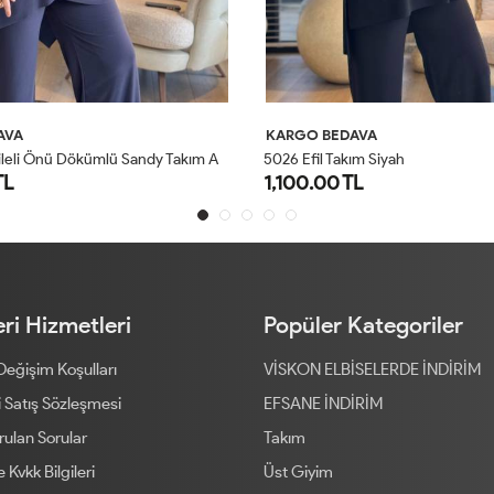
AVA
KARGO BEDAVA
4
201 Omzu Pileli Önü Dökümlü Sandy Takım Antrasit
5026 Efil Takım Siyah
TL
1,100.00 TL
1
2
1
2
ri Hizmetleri
Popüler Kategoriler
 Değişim Koşulları
VİSKON ELBİSELERDE İNDİRİM
 Satış Sözleşmesi
EFSANE İNDİRİM
rulan Sorular
Takım
ve Kvkk Bilgileri
Üst Giyim