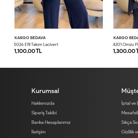
KARGO BEDAVA
KARGO BED
4
201 Omzu Pileli Önü Dökümlü Sandy Takım Siyah
5026 Efil Takım Lacivert
1,100.00 TL
1,300.00 
1
2
Kurumsal
Müşte
Hakkımızda
İptal ve
Sipariş Takibi
Mesafeli
Banka Hesaplarımız
Sıkça So
İletişim
Gizlilik 