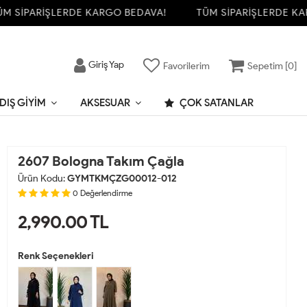
İPARİŞLERDE KARGO BEDAVA!
TÜM SİPARİŞLERDE KARGO
Giriş Yap
Favorilerim
Sepetim [
0
]
DIŞ GIYIM
AKSESUAR
ÇOK SATANLAR
2607 Bologna Takım Çağla
Ürün Kodu:
GYMTKMÇZG00012-012
0
Değerlendirme
2,990.00
TL
Renk Seçenekleri