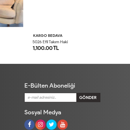
KARGO BEDAVA
K
5026 Efil Takım Haki
1,100.00 TL
2
1
2
E-Bülten Aboneliği
Sosyal Medya