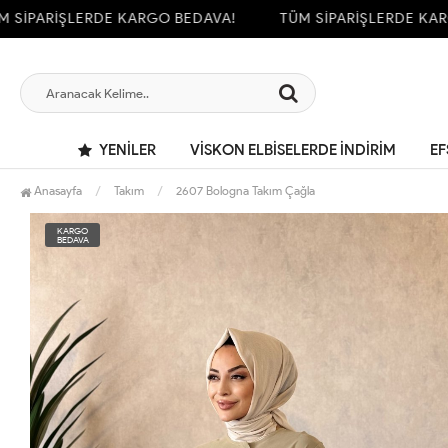
PARİŞLERDE KARGO BEDAVA!
TÜM SİPARİŞLERDE KARGO 
YENILER
VİSKON ELBİSELERDE İNDİRİM
EF
Anasayfa
Takım
2607 Bologna Takım Çağla
KARGO
BEDAVA