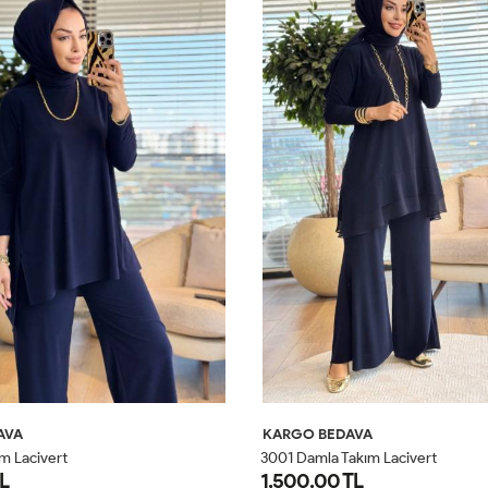
AVA
KARGO BEDAVA
ım Lacivert
3001 Damla Takım Lacivert
L
1,500.00 TL