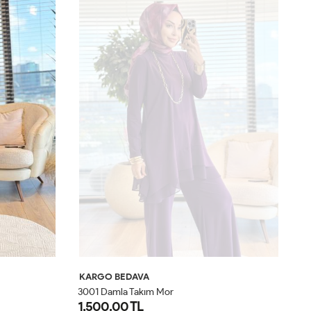
KARGO BEDAVA
K
3001 Damla Takım Mor
50
1,500.00 TL
1