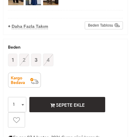
Beden Tablosu
+
Daha Fazla Takım
Beden
1
2
3
4
SEPETE EKLE