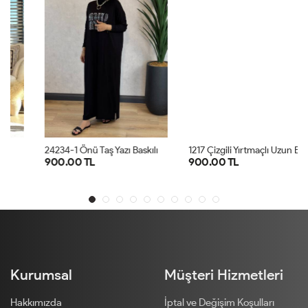
2
4234-1 Önü Taş Yazı Baskılı Penye Elbise Siyah
1
217 Çizgili Yırtmaçlı Uzun Elbise Siyah
900.00 TL
900.00 TL
STD
STD
Kurumsal
Müşteri Hizmetleri
Hakkımızda
İptal ve Değişim Koşulları