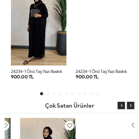
2
4234-1 Önü Taş Yazı Baskılı Penye Elbise Siyah
2
4234-1 Önü Taş Yazı Baskılı Penye Elbise Haki
900.00 TL
900.00 TL
STD
STD
Çok Satan Ürünler