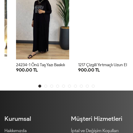
2
4234-1 Önü Taş Yazı Baskılı Penye Elbise Siyah
1
217 Çizgili Yırtmaçlı Uzun Elbise Siyah
900.00 TL
900.00 TL
STD
STD
Kurumsal
Müşteri Hizmetleri
Hakkımızda
İptal ve Değişim Koşulları