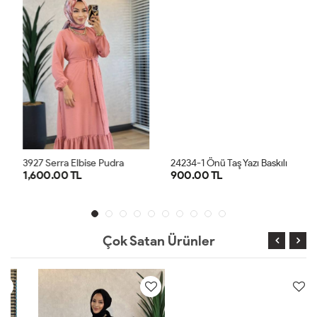
2
4234-1 Önü Taş Yazı Baskılı Penye Elbise Haki
3927 Serra Elbise Pudra
1,600.00 TL
900.00 TL
1
2
3
STD
Çok Satan Ürünler