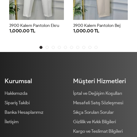
3
926 İspanyol Paça Beli Lastikli Pantolon Ekru
ru
3900 Kalem Pantolon Bej
1,000.00 TL
900.00 TL
1
2
3
4
1
2
3
4
Kurumsal
Müşteri Hizmetleri
Hakkımızda
İptal ve Değişim Koşulları
Sipariş Takibi
Mesafeli Satış Sözleşmesi
Banka Hesaplarımız
Sıkça Sorulan Sorular
İletişim
Gizlilik ve Kvkk Bilgileri
Kargo ve Teslimat Bilgileri